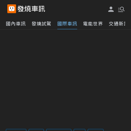
國內車訊
發燒試駕
國際車訊
電能世界
交通新訊