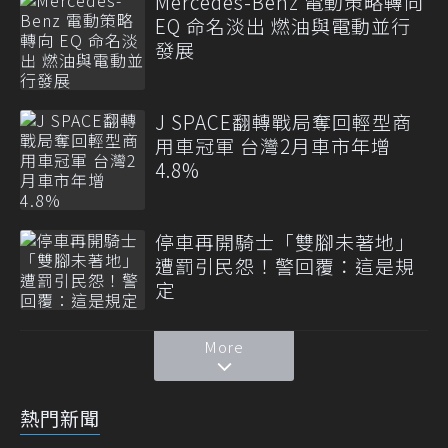
Mercedes-Benz 電動策略轉向
EQ 命名淡出 燃油與電動並行
發展
J SPACE翻轉戰局奪回輕型商
用車冠軍 台灣2月車市年增
4.8%
停車再開騎士「雙腳未著地」
遭罰引民怨！警回覆：這是規
定
More
熱門新聞