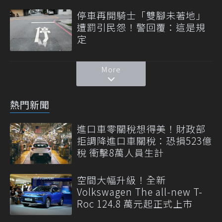
停車再開騎士「雙腳未著地」
遭罰引民怨！警回覆：這是規
定
More
熱門新聞
進口車零關稅想得美！財政部
拒調降進口車關稅：恐損523億
稅 衝擊8萬人員生計
空間大幅升級！全新
Volkswagen The all-new T-
Roc 124.8 萬元起正式上市