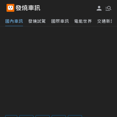
國內車訊
發燒試駕
國際車訊
電能世界
交通新訊