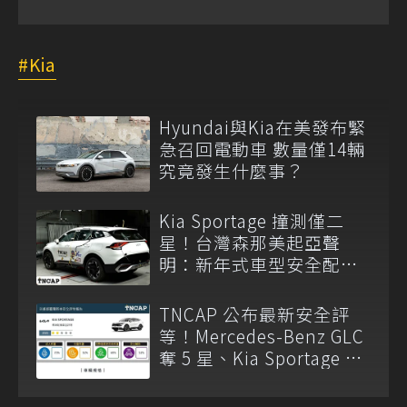
Kia
Hyundai與Kia在美發布緊
急召回電動車 數量僅14輛
究竟發生什麼事？
Kia Sportage 撞測僅二
星！台灣森那美起亞聲
明：新年式車型安全配備
已調整
TNCAP 公布最新安全評
等！Mercedes-Benz GLC
奪 5 星、Kia Sportage 僅
獲 2 星