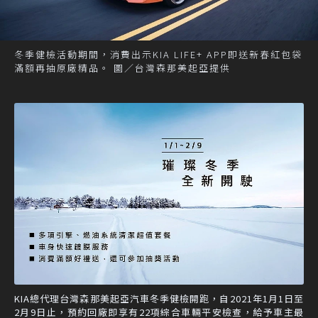
冬季健檢活動期間，消費出示KIA LIFE+ APP即送新春紅包袋
滿額再抽原廠精品。 圖／台灣森那美起亞提供
KIA總代理台灣森那美起亞汽車冬季健檢開跑，自2021年1月1日至
2月9日止，預約回廠即享有22項綜合車輛平安檢查，給予車主最