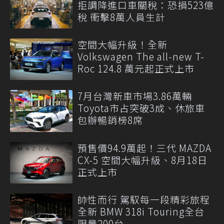
拒調降進口車關稅：恐損523億
稅 衝擊8萬人員生計
空間大幅升級！全新
Volkswagen The all-new T-
Roc 124.8 萬元起正式上市
7月台灣新車市場3.86萬輛
Toyota市占突破3成、休旅車
包辦暢銷榜8席
預售價94.9萬起！三代 MAZDA
CX-5 空間大幅升級、8月18日
正式上市
帥性而行 駕馭每一段精彩旅程
全新 BMW 318i Touring全台
限量200台