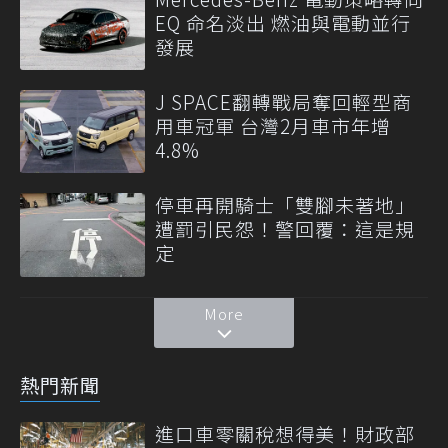
EQ 命名淡出 燃油與電動並行
發展
J SPACE翻轉戰局奪回輕型商
用車冠軍 台灣2月車市年增
4.8%
停車再開騎士「雙腳未著地」
遭罰引民怨！警回覆：這是規
定
More
熱門新聞
進口車零關稅想得美！財政部