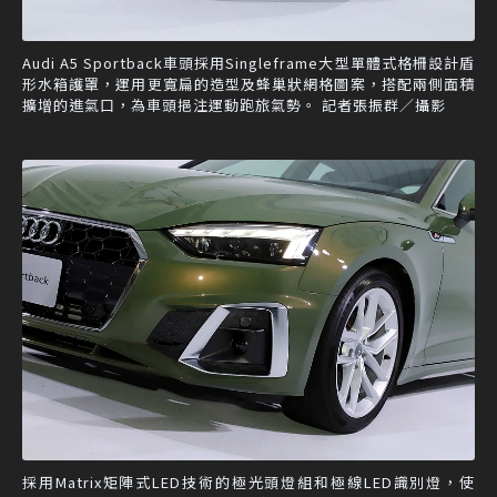
Audi A5 Sportback車頭採用Singleframe大型單體式格柵設計盾
形水箱護罩，運用更寬扁的造型及蜂巢狀網格圖案，搭配兩側面積
擴增的進氣口，為車頭挹注運動跑旅氣勢。 記者張振群／攝影
採用Matrix矩陣式LED技術的極光頭燈組和極線LED識別燈，使