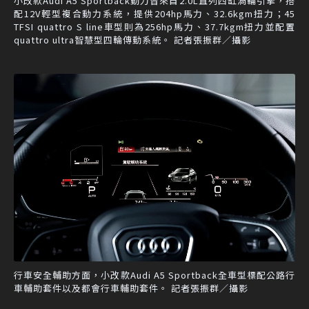
小改款Audi A5 Sportback動力皆來自2.0L直列四缸渦輪引擎，搭
配12V輕型複合動力系統，提供204hp馬力、32.6kgm扭力；45
TFSI quattro S line車型則為256hp馬力、37.7kgm扭力並配置
quattro ultra智慧型四輪傳動系統。 記者張振群／攝影
行車安全輔助方面，小改款Audi A5 Sportback全車型標配公路行
車輔助套件以及都會行車輔助套件。 記者張振群／攝影