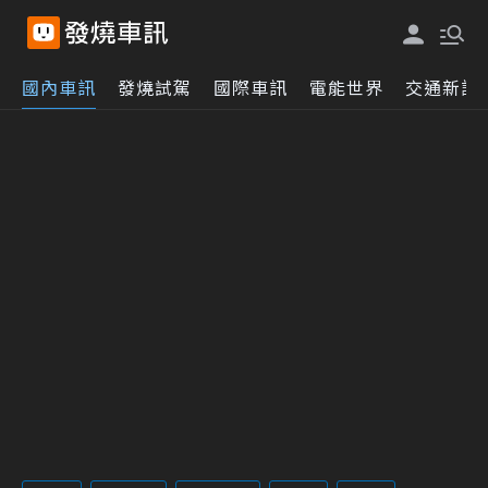
國內車訊
發燒試駕
國際車訊
電能世界
交通新訊