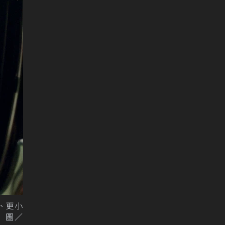
粒、更小
。 圖／