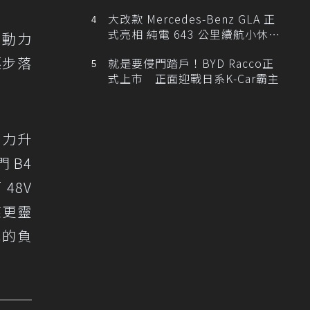
大改款 Mercedes-Benz GLA 正
式亮相 純電 643 公里續航小休
 動力
旅！
逐步落
就是要侵門踏戶！BYD Racco正
式上市 正面迎戰日系K-Car霸主
動力升
門 B4
 48V
應更靈
瓶的負