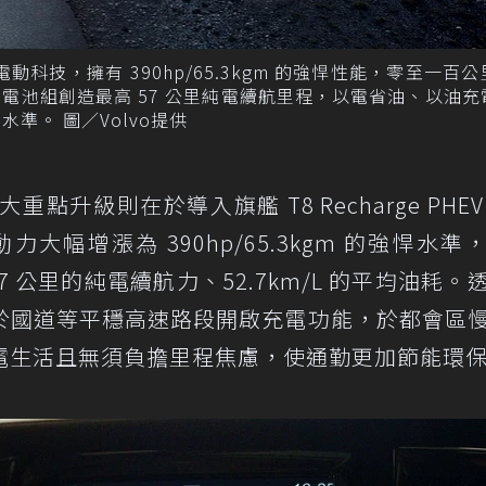
 雙能電動科技，擁有 390hp/65.3kgm 的強悍性能，零至一百
kWh 鋰電池組創造最高 57 公里純電續航里程，以電省油、以油
耗水準。 圖／Volvo提供
另一大重點升級則在於導入旗艦 T8 Recharge PHE
動力大幅增漲為 390hp/65.3kgm 的強悍水準
 57 公里的純電續航力、52.7km/L 的平均油耗。
於國道等平穩高速路段開啟充電功能，於都會區
電生活且無須負擔里程焦慮，使通勤更加節能環