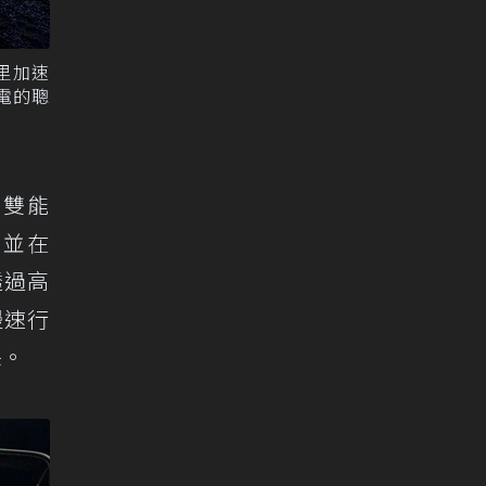
公里加速
充電的聰
V 雙能
，並在
透過高
慢速行
保。