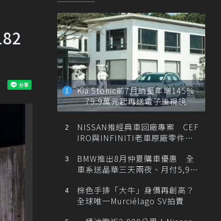
82
Kia Stonic前7月銷量年增145%
79.9萬元起再送電子後視鏡
NISSAN推經典車回廠專案 CEF
IRO與INFINITI老車原廠零件最
低1折
BMW推出8月仲夏購車優惠 全
車系送晶華三天兩夜、月付5,900
元起
棕色手排「大牛」身價再創高？
全球唯一Murciélago SV拍賣