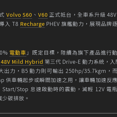
年式
Volvo
S60
、
V60
正式抵台，全車系升級 48V
入 T8
Recharge
PHEV 旗艦動力，展現品牌
50%
電動車
」既定目標，陸續為旗下產品進行
有
48V Mild Hybrid
第三代 Drive-E 動力系統，入
最大出力，B5 動力則可輸出 250hp/35.7kgm，而
額外 14hp 供車輛起步或瞬間加速之用，讓車輛加速反
art/Stop 怠速啟動時的震動，減輕 12V 電
減少碳排放。