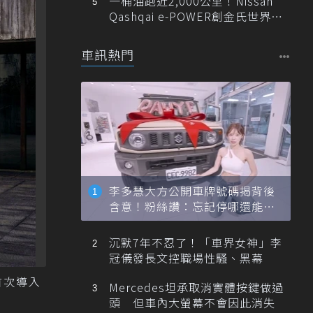
一桶油跑近2,000公里！Nissan
Qashqai e-POWER創金氏世界紀
錄
車訊熱門
李多慧大方公開車牌號碼揭背後
含意！粉絲讚：忘記停哪還能幫
忙找車
沉默7年不忍了！「車界女神」李
冠儀發長文控職場性騷、黑幕
及首次導入
Mercedes坦承取消實體按鍵做過
頭 但車內大螢幕不會因此消失