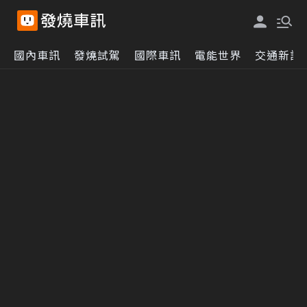
國內車訊
發燒試駕
國際車訊
電能世界
交通新訊