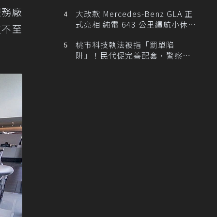
服務廠
大改款 Mercedes-Benz GLA 正
式亮相 純電 643 公里續航小休
微不至
旅！
桃市科技執法被指「罰單陷
阱」！民代促完善配套，警察局
提數據回應