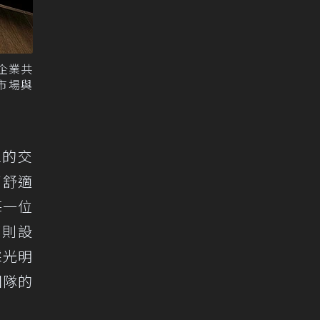
企業共
市場與
區的交
了舒適
每一位
部則設
採光明
團隊的