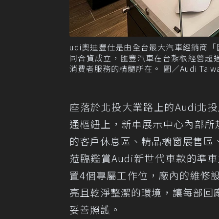
udi奧迪豐仕是由全台最大汽車經銷商
同合資成立，匯豐汽車在台紮根經營超
消費者服務的精髓所在。 圖／Audi Taiw
座落於北投大業路上的Audi
通樞紐上，新車展示中心內部所
的客戶休息區、精品櫥窗展售區
蒞臨鑑賞Audi新世代車款的
置4個專屬工作位，廠內的維修
亮且乾淨整潔的環境，讓每部回
妥善照護。