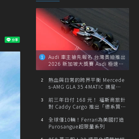
務
Audi 車主搶先報名 台灣奧迪推出
2026 新加坡大獎賽 Audi 極速之
旅
熱血與日常的跨界平衡 Mercede
s-AMG GLA 35 4MATIC 摘星版
輕旅
前三年日付 168 元！ 福斯商旅針
對 Caddy Cargo 推出「德系質感
精算圓夢」與「打天下」專案
全球僅10輛！Ferrari為美國打造
Purosangue超限量系列