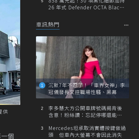
858 萬元起！30 項黑化細節加持
26 年式 Defender OCTA Black
限量 5 席登台
車訊熱門
沉默7年不忍了！「車界女神」李
冠儀發長文控職場性騷、黑幕
李多慧大方公開車牌號碼揭背後
提供
含意！粉絲讚：忘記停哪還能幫
忙找車
Mercedes坦承取消實體按鍵做過
頭 但車內大螢幕不會因此消失
第一個