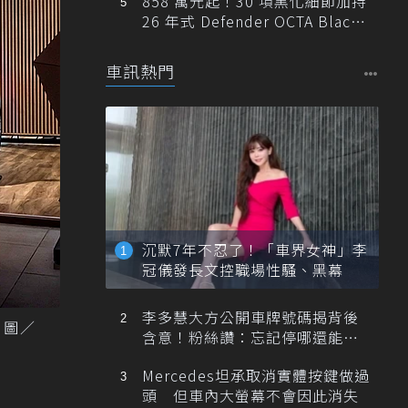
858 萬元起！30 項黑化細節加持
26 年式 Defender OCTA Black
限量 5 席登台
車訊熱門
沉默7年不忍了！「車界女神」李
冠儀發長文控職場性騷、黑幕
李多慧大方公開車牌號碼揭背後
 圖／
含意！粉絲讚：忘記停哪還能幫
忙找車
Mercedes坦承取消實體按鍵做過
頭 但車內大螢幕不會因此消失