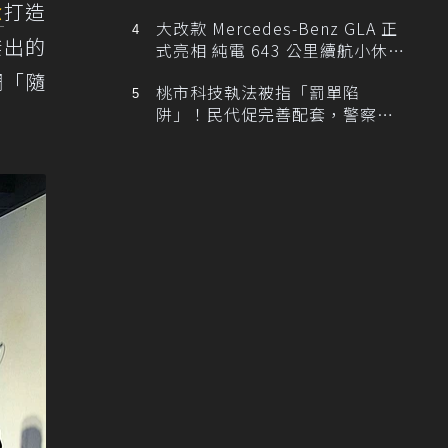
念
打造
大改款 Mercedes-Benz GLA 正
傑出的
式亮相 純電 643 公里續航小休
旅！
調「隨
桃市科技執法被指「罰單陷
阱」！民代促完善配套，警察局
提數據回應