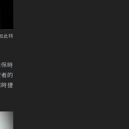
如此特
園保時
費者的
保時捷