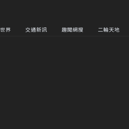
世界
交通新訊
趣聞網搜
二輪天地