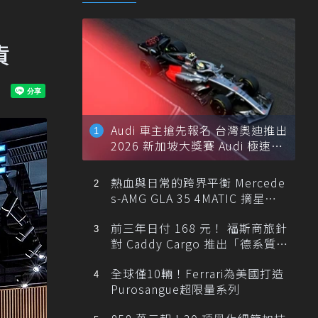
貨
Audi 車主搶先報名 台灣奧迪推出
2026 新加坡大獎賽 Audi 極速之
旅
熱血與日常的跨界平衡 Mercede
s-AMG GLA 35 4MATIC 摘星版
輕旅
前三年日付 168 元！ 福斯商旅針
對 Caddy Cargo 推出「德系質感
精算圓夢」與「打天下」專案
全球僅10輛！Ferrari為美國打造
Purosangue超限量系列