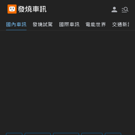
國內車訊
發燒試駕
國際車訊
電能世界
交通新訊