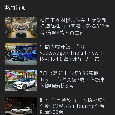
熱門新聞
進口車零關稅想得美！財政部
拒調降進口車關稅：恐損523億
稅 衝擊8萬人員生計
空間大幅升級！全新
Volkswagen The all-new T-
Roc 124.8 萬元起正式上市
7月台灣新車市場3.86萬輛
Toyota市占突破3成、休旅車
包辦暢銷榜8席
帥性而行 駕馭每一段精彩旅程
全新 BMW 318i Touring全台
限量200台