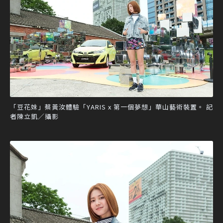
「豆花妹」蔡黃汝體驗「YARIS x 第一個夢想」華山藝術裝置。 記
者陳立凱／攝影