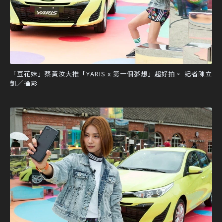
「豆花妹」蔡黃汝大推「YARIS x 第一個夢想」超好拍。 記者陳立
凱／攝影