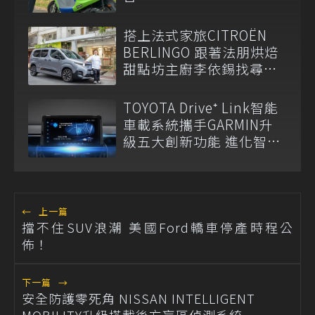
搭上法式家旅CITROËN
BERLINGO 跟著法朋烘焙
甜點坊主廚李依錫找尋生
活感
TOYOTA Drive⁺ Link智能
車載系統攜手GARMIN升
級五大創新功能 進化智慧
出行體驗
←
上一篇
擋不住SUV浪潮 美國Ford轎車停產時程公
佈！
下一篇
→
安全防護零死角 NISSAN INTELLIGENT