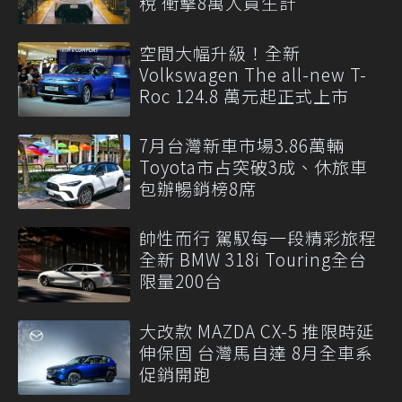
稅 衝擊8萬人員生計
空間大幅升級！全新
Volkswagen The all-new T-
Roc 124.8 萬元起正式上市
7月台灣新車市場3.86萬輛
Toyota市占突破3成、休旅車
包辦暢銷榜8席
帥性而行 駕馭每一段精彩旅程
全新 BMW 318i Touring全台
限量200台
大改款 MAZDA CX-5 推限時延
伸保固 台灣馬自達 8月全車系
促銷開跑