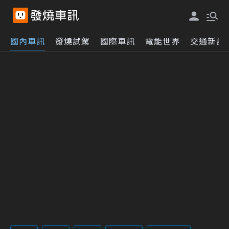
國內車訊
發燒試駕
國際車訊
電能世界
交通新訊