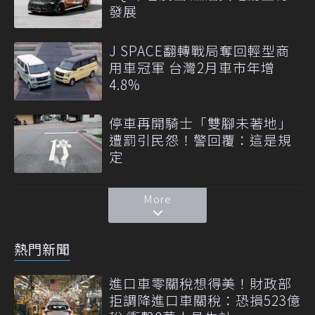
發展
J SPACE翻轉戰局奪回輕型商
用車冠軍 台灣2月車市年增
4.8%
停車再開騎士「雙腳未著地」
遭罰引民怨！警回覆：這是規
定
More
熱門新聞
進口車零關稅想得美！財政部
拒調降進口車關稅：恐損523億