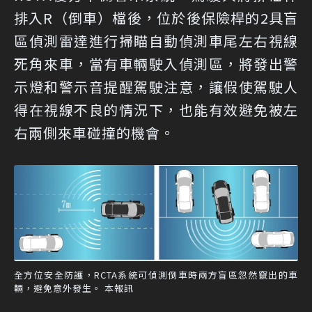
排入R（倒車）檔後，位於後保險桿的2具盲
區偵測雷達進行掃瞄自動偵測車尾左右視線
死角來車，當有車輛駛入偵測區，將發出警
示燈和警示音提醒駕駛注意，讓假使駕駛人
得在視線不良的情況下，也能有效避免被左
右兩側來車碰撞的機會。
全方位安全防護，RCTA系統可偵測倒車時兩方盲區忽然竄出的車
輛，避免意外發生。 本報訊