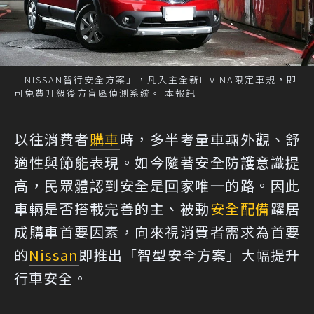
「NISSAN智行安全方案」，凡入主全新LIVINA限定車規，即
可免費升級後方盲區偵測系統。 本報訊
以往消費者
購車
時，多半考量車輛外觀、舒
適性與節能表現。如今隨著安全防護意識提
高，民眾體認到安全是回家唯一的路。因此
車輛是否搭載完善的主、被動
安全配備
躍居
成購車首要因素，向來視消費者需求為首要
的
Nissan
即推出「智型安全方案」大幅提升
行車安全。