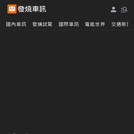
國內車訊
發燒試駕
國際車訊
電能世界
交通新訊