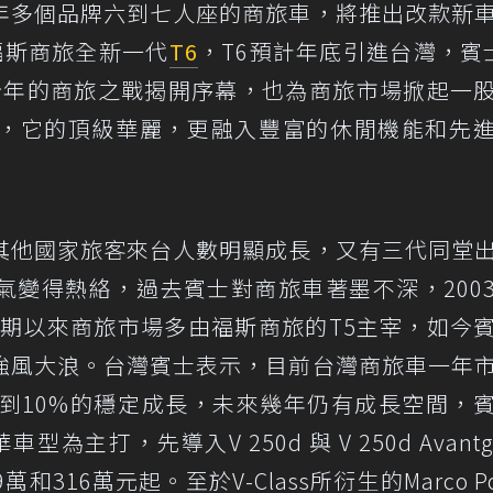
年多個品牌六到七人座的商旅車，將推出改款新
福斯商旅全新一代
T6
，T6預計年底引進台灣，賓
，為今年的商旅之戰揭開序幕，也為商旅市場掀起一
，它的頂級華麗，更融入豐富的休閒機能和先
其他國家旅客來台人數明顯成長，又有三代同堂
氣變得熱絡，過去賓士對商旅車著墨不深，200
，長期以來商旅市場多由福斯商旅的T5主宰，如今
強風大浪。台灣賓士表示，目前台灣商旅車一年
5到10%的穩定成長，未來幾年仍有成長空間，
打，先導入V 250d 與 V 250d Avantga
316萬元起。至於V-Class所衍生的Marco Po