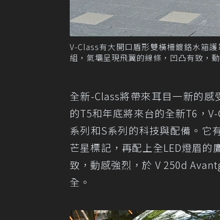
V-Class有大開口盾形雙橫柵鍍鉻水
組，氣壩呈現飛翼的線條，凹凸有致，動
全新-Class將帶來耳目一新的
的T5和年底將來台的全新T6，V
系列和S系列的科技與配備。它
芒星標記，再配上全LED燈眉
致，動感強烈，於 V 250d Av
全。