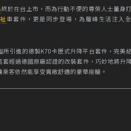
s
終於在台上市，而為行動不便的尊榮人士量身
祉
車套件，更是同步登場，為層峰生活注入
古標鎰所引進的德製K70卡匣式升降平台套件，完美
這套經過德國原廠認證的改裝套件，巧妙地將升
讓乘客依然能享受寬敞舒適的豪華座艙。