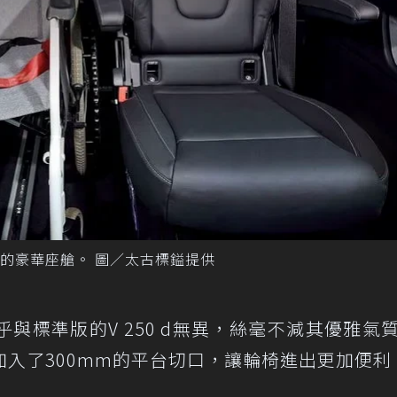
的豪華座艙。 圖／太古標鎰提供
與標準版的V 250 d無異，絲毫不減其優雅氣
入了300mm的平台切口，讓輪椅進出更加便利