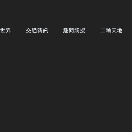
世界
交通新訊
趣聞網搜
二輪天地