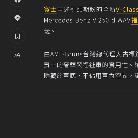
賓士
車迷引頸期盼的全新
V-Clas
Mercedes-Benz V 250 d WAV
福
義。
由AMF-Bruns台灣總代理太
賓士的奢華與福祉車的實用性。
隱藏於車底，不佔用車內空間，