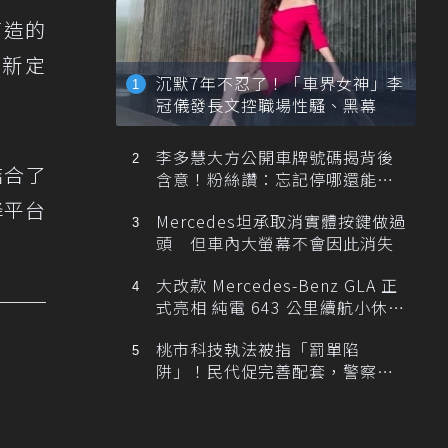
打造的
全新定
沉默7年不忍了！「車界女神」李
冠儀發長文控職場性騷、黑幕
李多慧大方公開車牌號碼揭背後
結合了
含意！粉絲讚：忘記停哪還能幫
忙找車
降平台
Mercedes坦承取消實體按鍵做過
頭 但車內大螢幕不會因此消失
大改款 Mercedes-Benz GLA 正
式亮相 純電 643 公里續航小休
旅！
桃市科技執法被指「罰單陷
阱」！民代促完善配套，警察局
提數據回應