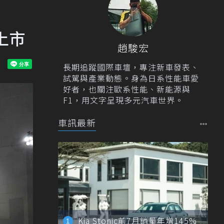
件上市
趙駿宏
長期追蹤國際車壇，專注新車發表、
試駕與產業動態。身為日系性能車愛
好者，也關注歐系性能、新能源與
F1，用文字呈現多元汽車世界。
車訊最新
Kia Stonic前7月銷量年增145%