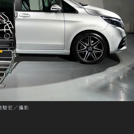
記者趙駿宏／攝影