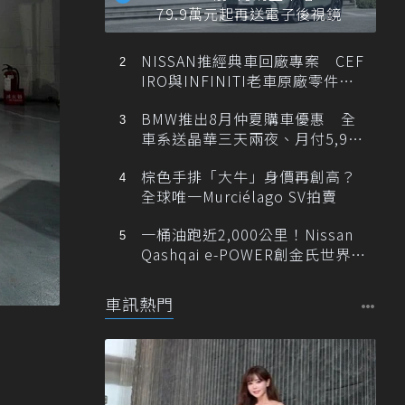
79.9萬元起再送電子後視鏡
NISSAN推經典車回廠專案 CEF
IRO與INFINITI老車原廠零件最
低1折
BMW推出8月仲夏購車優惠 全
車系送晶華三天兩夜、月付5,900
元起
棕色手排「大牛」身價再創高？
全球唯一Murciélago SV拍賣
一桶油跑近2,000公里！Nissan
Qashqai e-POWER創金氏世界紀
錄
車訊熱門