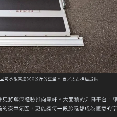
且可承載高達300公斤的重量。 圖／太古標鎰提供
件更將尊榮體驗推向巔峰。大面積的升降平台，
艙的豪華氛圍，更能讓每一段旅程都成為愜意的