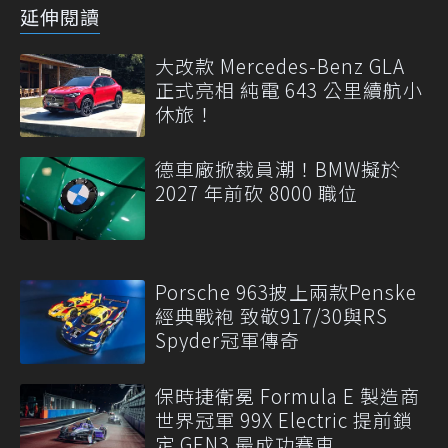
延伸閱讀
大改款 Mercedes-Benz GLA
正式亮相 純電 643 公里續航小
休旅！
德車廠掀裁員潮！BMW擬於
2027 年前砍 8000 職位
Porsche 963披上兩款Penske
經典戰袍 致敬917/30與RS
Spyder冠軍傳奇
保時捷衛冕 Formula E 製造商
世界冠軍 99X Electric 提前鎖
定 GEN3 最成功賽車