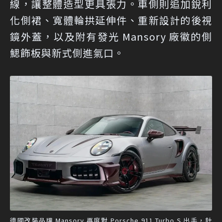
線，讓整體造型更具張力。車側則追加銳利
化側裙、寬體輪拱延伸件、重新設計的後視
鏡外蓋，以及附有發光 Mansory 廠徽的側
鰓飾板與新式側進氣口。
德國改裝品牌 Mansory 再度對 Porsche 911 Turbo S 出手，針