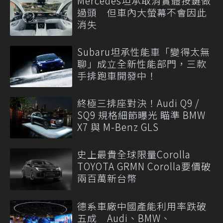
Mercedes坦承取消實體按鍵做
過頭 但車內大螢幕不會因此
消失
Subaru坦承性能車「變得太無
聊」成立全新性能部門，三款
手排跑車開發中！
終極三排座對決！Audi Q9 /
SQ9 規格細節曝光 瞄準 BMW
X7 與 M-Benz GLS
史上最貴全球限量Corolla
TOYOTA GRMN Corolla要價破
兩百萬新台幣
德系車廠中國產能利用率跌破
五成 Audi、BMW、