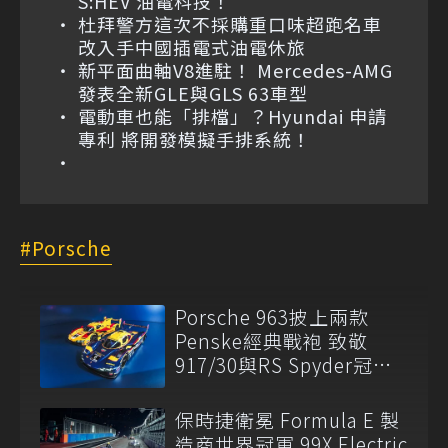
S:HEV 油電科技！
杜拜警方這次不採購重口味超跑名車
改入手中國插電式油電休旅
新平面曲軸V8進駐！ Mercedes-AMG
發表全新GLE與GLS 63車型
電動車也能「排檔」？Hyundai 申請
專利 將開發模擬手排系統！
Porsche
Porsche 963披上兩款
Penske經典戰袍 致敬
917/30與RS Spyder冠軍
傳奇
保時捷衛冕 Formula E 製
造商世界冠軍 99X Electric