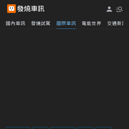
國內車訊
發燒試駕
國際車訊
電能世界
交通新訊