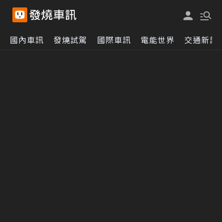
國內車訊
發燒試駕
國際車訊
電能世界
交通新訊