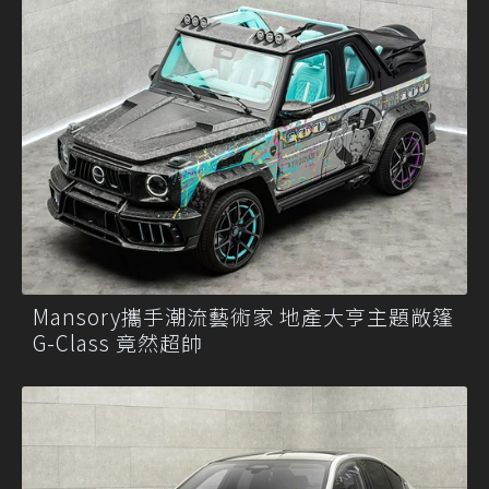
Mansory攜手潮流藝術家 地產大亨主題敞篷
G-Class 竟然超帥