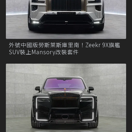
外號中國版勞斯萊斯庫里南！Zeekr 9X旗艦
SUV裝上Mansory改裝套件