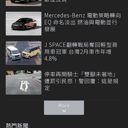
Mercedes-Benz 電動策略轉向
EQ 命名淡出 燃油與電動並行
發展
J SPACE翻轉戰局奪回輕型商
用車冠軍 台灣2月車市年增
4.8%
停車再開騎士「雙腳未著地」
遭罰引民怨！警回覆：這是規
定
More
熱門新聞