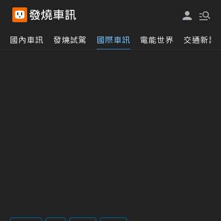
國內車訊
發燒試駕
國際車訊
電能世界
交通新訊