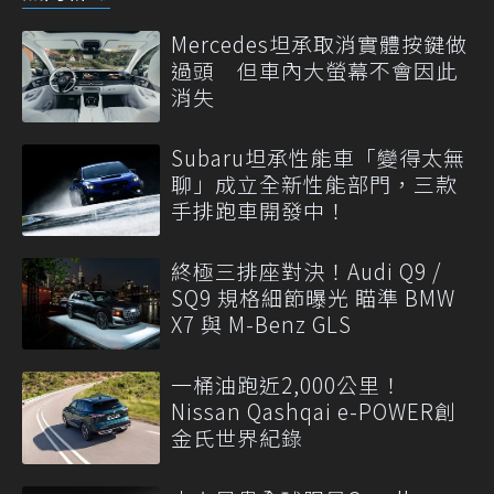
Mercedes坦承取消實體按鍵做
過頭 但車內大螢幕不會因此
消失
Subaru坦承性能車「變得太無
聊」成立全新性能部門，三款
手排跑車開發中！
終極三排座對決！Audi Q9 /
SQ9 規格細節曝光 瞄準 BMW
X7 與 M-Benz GLS
一桶油跑近2,000公里！
Nissan Qashqai e-POWER創
金氏世界紀錄