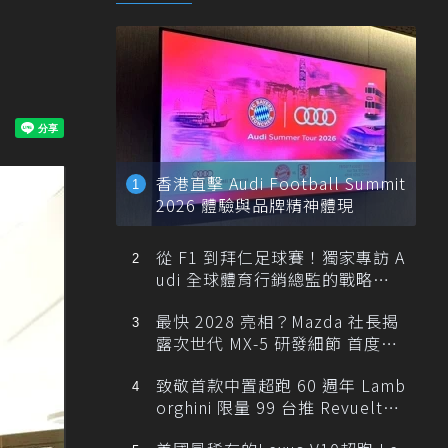
香港直擊 Audi Football Summit
2026 體驗與品牌精神體現
從 F1 到拜仁足球賽！獨家專訪 A
udi 全球體育行銷總監的戰略布
局
最快 2028 亮相？Mazda 社長揭
露次世代 MX-5 研發細節 首度支
援純電架構！
致敬首款中置超跑 60 週年 Lamb
orghini 限量 99 台推 Revuelto
Miura 60° Homage！