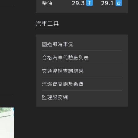
29.3
29.1
柴油
汽車工具
國道即時車況
合格汽車代驗廠列表
交通違規查詢結果
汽燃費查詢及繳費
監理服務網