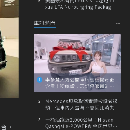
美國最稀有的Lexus V10超跑 Le
xus LFA Nürburgring Package
現身
車訊熱門
李多慧大方公開車牌號碼揭背後
含意！粉絲讚：忘記停哪還能幫
忙找車
Mercedes坦承取消實體按鍵做過
頭 但車內大螢幕不會因此消失
一桶油跑近2,000公里！Nissan
Qashqai e-POWER創金氏世界紀
狠登台，