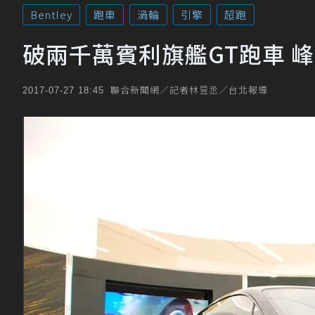
Bentley
跑車
渦輪
引擎
超跑
破兩千萬賓利旗艦GT跑車 
聯合新聞網／記者林昱丞／台北報導
2017-07-27 18:45