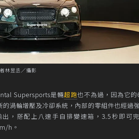
rts。記者林昱丞／攝影
tal Supersports是輛
超跑
也不為過，因為它的6
新的渦輪增壓及冷卻系統，內部的零組件也經過
動力輸出，搭配上八速手自排變速箱，3.5秒即可完
m/h。