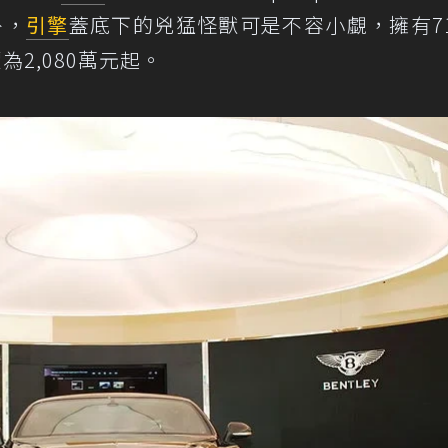
外，
引擎
蓋底下的兇猛怪獸可是不容小覷，擁有71
2,080萬元起。