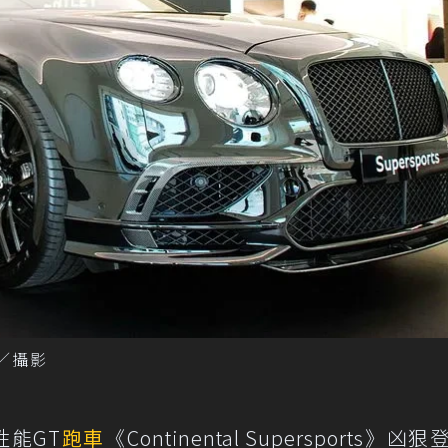
昱丞／攝影
能GT
跑車
《Continental Supersports》凶