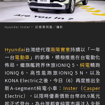
Hyundai Inster。 記者黃俐嘉／攝影
Hyundai
台灣總代理
南陽實業
持續以「一年
一台
電動車
」的節奏，積極推進在台電動化
佈局。繼旗艦跨界休旅IONIQ 5、
純電
轎跑
IONIQ 6、高性能跑旅IONIQ 5 N，以及
KONA Electric之後，今日（6）再度推出全
新A-segment純電小車：
Inster
（
Casper
Electric），以限時優惠價新台幣89.9萬元
起正式登台，為台灣都會純電市場注入全新