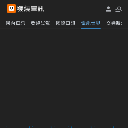
國內車訊
發燒試駕
國際車訊
電能世界
交通新訊