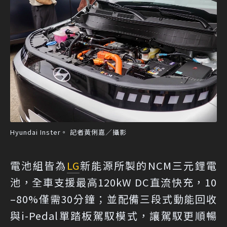
Hyundai Inster。 記者黃俐嘉／攝影
電池組皆為
LG
新能源所製的NCM三元鋰電
池，全車支援最高120kW DC直流快充，10
–80%僅需30分鐘；並配備三段式動能回收
與i-Pedal單踏板駕馭模式，讓駕馭更順暢