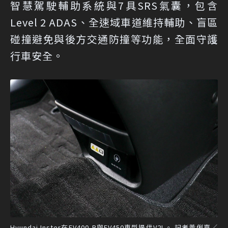
智慧駕駛輔助系統與7具SRS氣囊，包含
Level 2 ADAS、全速域車道維持輔助、盲區
碰撞避免與後方交通防撞等功能，全面守護
行車安全。
Hyundai Inster在EV400-B與EV450車型提供V2L。 記者黃俐嘉／