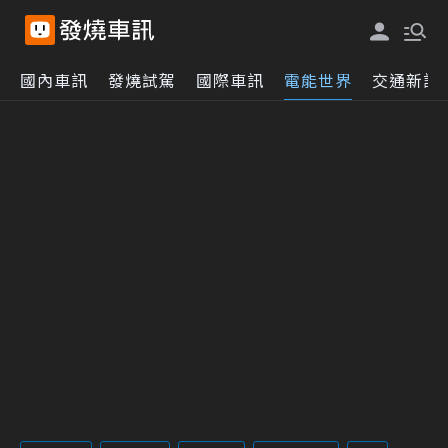
國內車訊
發燒試駕
國際車訊
電能世界
交通新訊