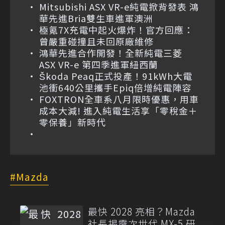
Mitsubishi ASX VR-e純電掀背發表 鴻
華先進Bria雙生車進軍澳洲
極氪7X充電中起火爆炸！官方回應：
曾嚴重碰撞且未回原廠維修
鴻華先進合作開發！全新純電三菱
ASX VR-e 第四季進軍紐西蘭
Škoda Peaq正式投產！91kWh大電
池衝640公里攜手Epiq倍增純電陣容
FOXTRON全車系八月限時優惠，用車
成本大減! 進入純電生活享「零稅金＋
零保養」新時代
Mazda
最快 2028 亮相？Mazda
社長揭露次世代 MX-5 研