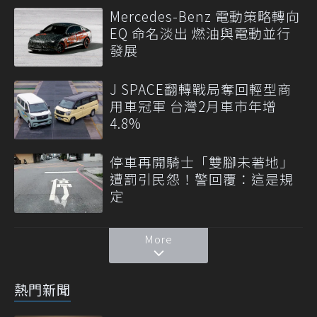
Mercedes-Benz 電動策略轉向
EQ 命名淡出 燃油與電動並行
發展
J SPACE翻轉戰局奪回輕型商
用車冠軍 台灣2月車市年增
4.8%
停車再開騎士「雙腳未著地」
遭罰引民怨！警回覆：這是規
定
More
熱門新聞