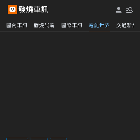
國內車訊
發燒試駕
國際車訊
電能世界
交通新訊