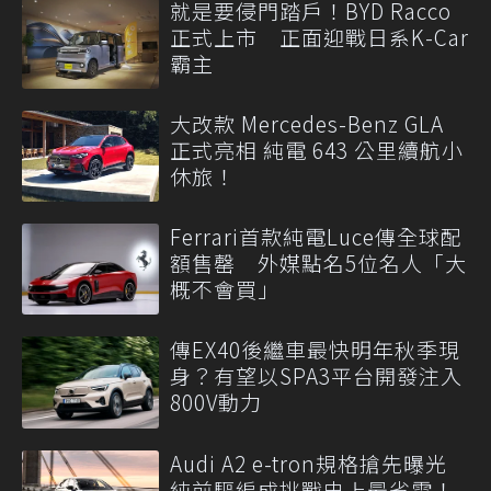
就是要侵門踏戶！BYD Racco
正式上市 正面迎戰日系K-Car
霸主
大改款 Mercedes-Benz GLA
正式亮相 純電 643 公里續航小
休旅！
Ferrari首款純電Luce傳全球配
額售罄 外媒點名5位名人「大
概不會買」
傳EX40後繼車最快明年秋季現
身？有望以SPA3平台開發注入
800V動力
Audi A2 e-tron規格搶先曝光
純前驅編成挑戰史上最省電！