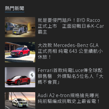
熱門新聞
就是要侵門踏戶！BYD Racco
正式上市 正面迎戰日系K-Car
霸主
大改款 Mercedes-Benz GLA
正式亮相 純電 643 公里續航小
休旅！
Ferrari首款純電Luce傳全球配
額售罄 外媒點名5位名人「大
概不會買」
Audi A2 e-tron規格搶先曝光
純前驅編成挑戰史上最省電！