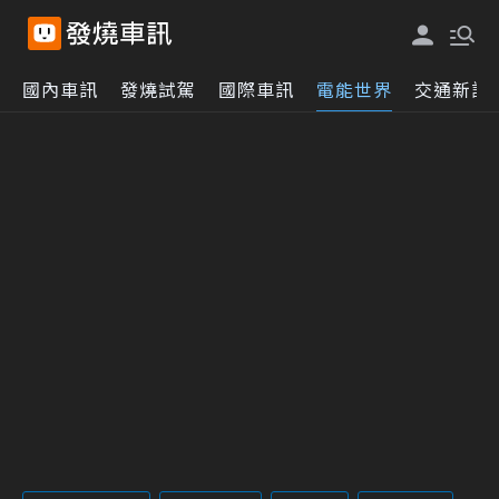
國內車訊
發燒試駕
國際車訊
電能世界
交通新訊