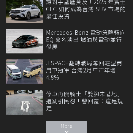
讓對手望塵莫及！2025 年賓士
GLC 如何成為台灣 SUV 市場的
最佳投資
Mercedes-Benz 電動策略轉向
EQ 命名淡出 燃油與電動並行
發展
J SPACE翻轉戰局奪回輕型商
用車冠軍 台灣2月車市年增
4.8%
停車再開騎士「雙腳未著地」
遭罰引民怨！警回覆：這是規
定
More