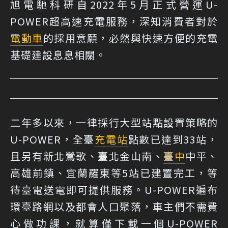
旭電馳科研自2022年5月正式營運U-
POWER超高速充電服務，深知消費者對於
電動車
的採用意願，必然與快速方便的充電
基礎建設息息相關。
二年多以來，一律採行大型站點設置策略的
U-POWER，全臺
充電站
點數已達到33站，
且另有新北鶯歌、臺北金山南、
臺中
中平、
高雄前鎮、宜蘭羅東等5站已建置完工，等
待臺電送電即可提供服務。U-POWER遍布
環臺路網以及都會人口聚落，車主們不需費
心做功課，就算僅下載一個U-POWER