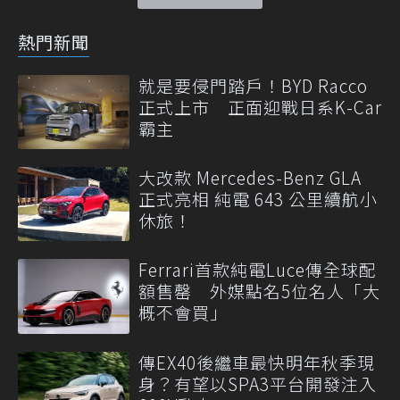
熱門新聞
就是要侵門踏戶！BYD Racco
正式上市 正面迎戰日系K-Car
霸主
大改款 Mercedes-Benz GLA
正式亮相 純電 643 公里續航小
休旅！
Ferrari首款純電Luce傳全球配
額售罄 外媒點名5位名人「大
概不會買」
傳EX40後繼車最快明年秋季現
身？有望以SPA3平台開發注入