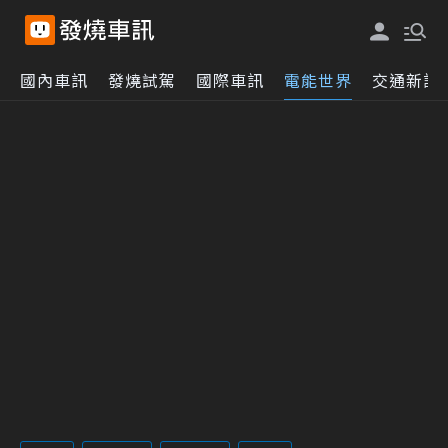
國內車訊
發燒試駕
國際車訊
電能世界
交通新訊