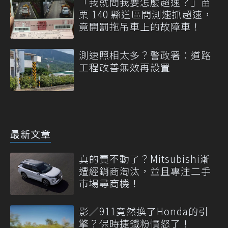
「我就問我要怎麼超速？」苗
栗 140 縣道區間測速抓超速，
竟開罰拖吊車上的故障車！
測速照相太多？警政署：道路
工程改善無效再設置
最新文章
真的賣不動了？Mitsubishi漸
遭經銷商淘汰，並且專注二手
市場尋商機！
影／911竟然換了Honda的引
擎？保時捷鐵粉憤怒了！