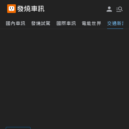
國內車訊
發燒試駕
國際車訊
電能世界
交通新訊