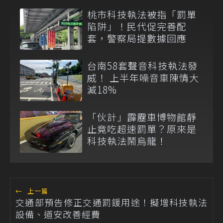
桃市科技執法被指「罰單
陷阱」！民代促完善配
套，警察局提數據回應
台南58套聲音科技執法發
威！ 上半年噪音車陳情大
減18%
「伙計」霹靂車博物館靜
止竟吃超速罰單？原來是
科技執法鬧烏龍！
←
上一篇
交通部預告修正交通罰鍰用途！擬增科技執法
設備、道安改善經費