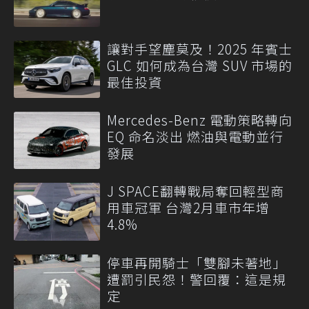
讓對手望塵莫及！2025 年賓士
GLC 如何成為台灣 SUV 市場的
最佳投資
Mercedes-Benz 電動策略轉向
EQ 命名淡出 燃油與電動並行
發展
J SPACE翻轉戰局奪回輕型商
用車冠軍 台灣2月車市年增
4.8%
停車再開騎士「雙腳未著地」
遭罰引民怨！警回覆：這是規
定