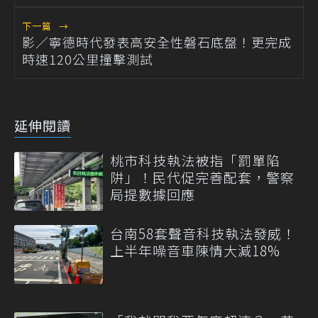
下一篇
→
影／寧德時代發表高安全性磐石底盤！更完成
時速120公里撞擊測試
延伸閱讀
桃市科技執法被指「罰單陷
阱」！民代促完善配套，警察
局提數據回應
台南58套聲音科技執法發威！
上半年噪音車陳情大減18%