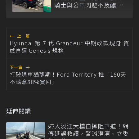
騎士與公車閃避不及釀 4
傷
←
上一篇
Hyundai 第 7 代 Grandeur 中期改款現身 質
感直逼 Genesis 規格
下一篇
→
打破購車猶豫期！Ford Territory 推「180天
不滿意88%買回」
延伸閱讀
婦人淡江大橋自摔阻車道！網
傳延誤救護，警消澄清、立委