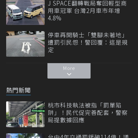
J SPACE翻轉戰局奪回輕型商
用車冠軍 台灣2月車市年增
4.8%
停車再開騎士「雙腳未著地」
遭罰引民怨！警回覆：這是規
定
More
熱門新聞
桃市科技執法被指「罰單陷
阱」！民代促完善配套，警察
局提數據回應
台中4年交通罰鍰破114億！議