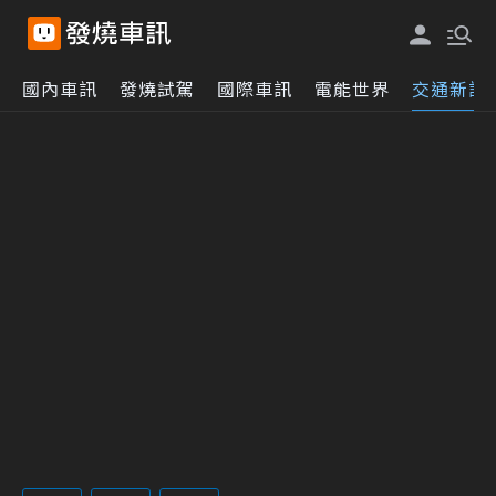
國內車訊
發燒試駕
國際車訊
電能世界
交通新訊