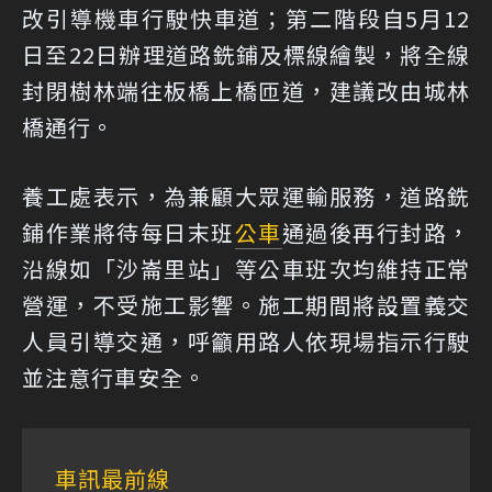
改引導機車行駛快車道；第二階段自5月12
日至22日辦理道路銑鋪及標線繪製，將全線
封閉樹林端往板橋上橋匝道，建議改由城林
橋通行。
養工處表示，為兼顧大眾運輸服務，道路銑
鋪作業將待每日末班
公車
通過後再行封路，
沿線如「沙崙里站」等公車班次均維持正常
營運，不受施工影響。施工期間將設置義交
人員引導交通，呼籲用路人依現場指示行駛
並注意行車安全。
車訊最前線