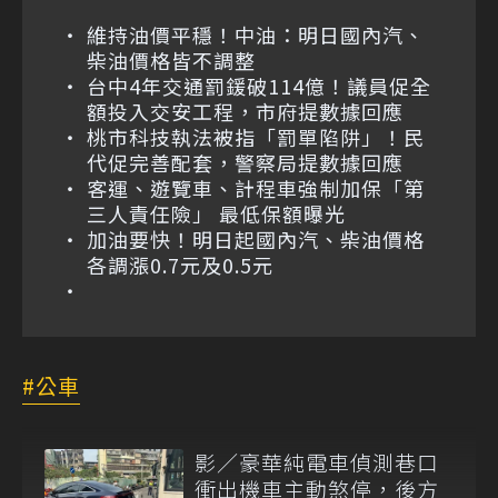
維持油價平穩！中油：明日國內汽、
柴油價格皆不調整
台中4年交通罰鍰破114億！議員促全
額投入交安工程，市府提數據回應
桃市科技執法被指「罰單陷阱」！民
代促完善配套，警察局提數據回應
客運、遊覽車、計程車強制加保「第
三人責任險」 最低保額曝光
加油要快！明日起國內汽、柴油價格
各調漲0.7元及0.5元
公車
影／豪華純電車偵測巷口
衝出機車主動煞停，後方