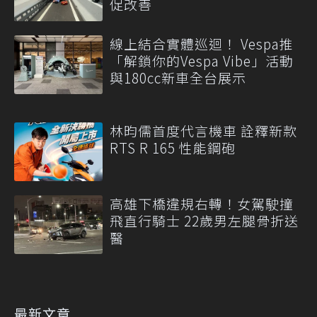
促改善
線上結合實體巡迴！ Vespa推
「解鎖你的Vespa Vibe」活動
與180cc新車全台展示
林昀儒首度代言機車 詮釋新款
RTS R 165 性能鋼砲
高雄下橋違規右轉！女駕駛撞
飛直行騎士 22歲男左腿骨折送
醫
最新文章