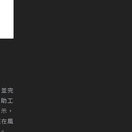
，並完
輔助工
表示，
應在風
碑。