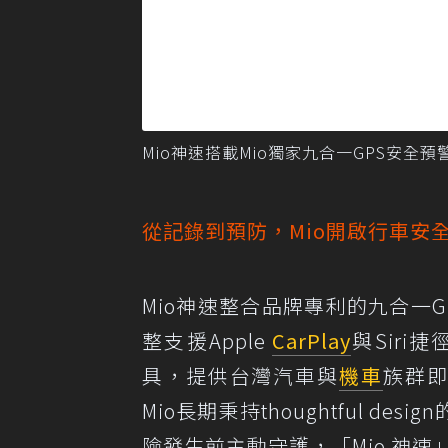
Mio神速搭載Mio獨家九合一GPS安全預
從記錄到預防，Mio開啟行車安
Mio神速整合品牌專利的九合一
整支援Apple
CarPlay
與Sir
具，提供台灣汽車與
機車
族群即
Mio長期秉持thoughtful 
險發生前主動守護，「Mio 神