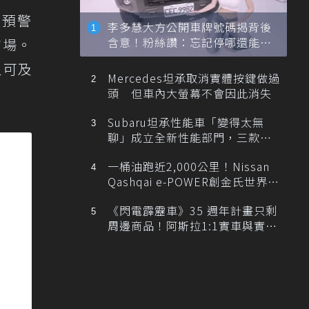
速預警
李多慧大方公開車牌號碼揭背後
含意！粉絲讚：忘記停哪還能幫
市場。
忙找車
人可及
Mercedes坦承取消實體按鍵做過
頭 但車內大螢幕不會因此消失
Subaru坦承性能車「變得太無
聊」成立全新性能部門，三款手
排跑車開發中！
一桶油跑近2,000公里！Nissan
Qashqai e-POWER創金氏世界紀
錄
《閃電霹靂車》35 週年計畫只剩
周邊商品！阿斯拉1:1實車與實體
展覽雙雙喊卡