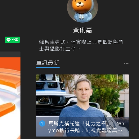
黃俐嘉
韓系車專武，但實際上只是個鍵盤鬥
士與攝影打工仔。
車訊最新
馬斯克稱光達「徒勞之舉」！Wa
ymo執行長嗆：純視覺難達真正
自動駕駛