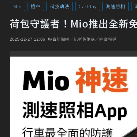
Mio
機車
科技執法
CarPlay
測速照相
荷包守護者！Mio推出全新免
聯合新聞網／記者黃俐嘉／綜合報導
2025-12-27 12:06