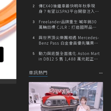
傳EX40後繼車最快明年秋季現
身？有望以SPA3平台開發注入80
0V動力
Freelander品牌重生 喊年銷30
萬輛目標 CJLR：打造國際品牌
半數銷量來自全球！
與世界頂尖樂團相遇 Mercedes-
Benz Pass 白金會員優先購票維
也納愛樂
動力與底盤全面進化 Aston Mart
in DB12 S 售 1,488 萬元起正式
登台
車訊熱門