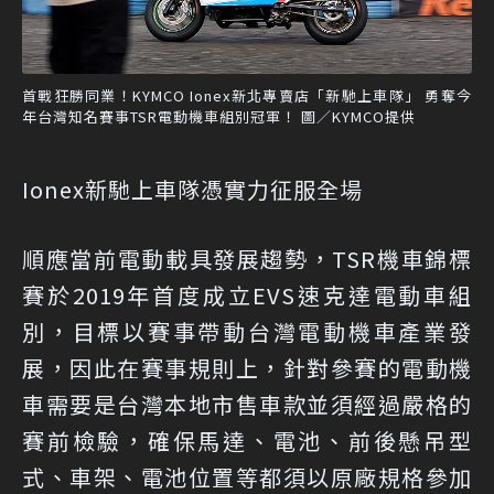
首戰狂勝同業！KYMCO Ionex新北專賣店「新馳上車隊」 勇奪今
年台灣知名賽事TSR電動機車組別冠軍！ 圖／KYMCO提供
Ionex新馳上車隊憑實力征服全場
順應當前電動載具發展趨勢，TSR機車錦標
賽於2019年首度成立EVS速克達電動車組
別，目標以賽事帶動台灣電動機車產業發
展，因此在賽事規則上，針對參賽的電動機
車需要是台灣本地市售車款並須經過嚴格的
賽前檢驗，確保馬達、電池、前後懸吊型
式、車架、電池位置等都須以原廠規格參加