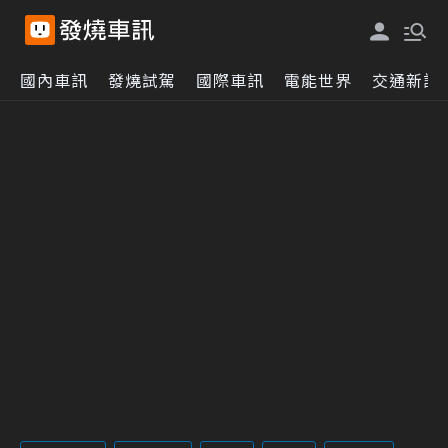
國內車訊
發燒試駕
國際車訊
電能世界
交通新訊