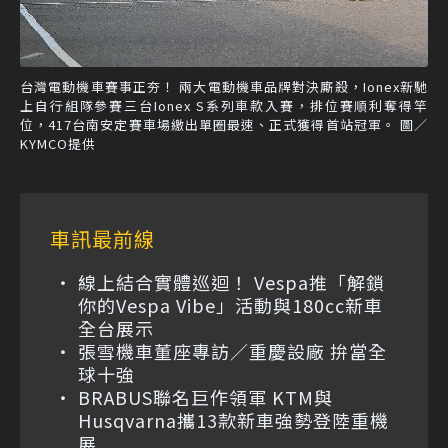
台灣電動機車賽事正夯！ 兩大電動機車品牌對決廝殺，Ionex新馳
上自行組隊參賽三台Ionex S系列車款入賽，排位賽順利奪得竿
位，417台南安定賽車場繳出單圈最速、正式獲得首站冠軍。 圖／
KYMCO提供
車訊最前線
線上結合實體巡迴！ Vespa推「解鎖
你的Vespa Vibe」活動與180cc新車
全台展示
張雪機車董座專訪／重慶設廠 拚當全
球十強
BRABUS聯名巨作領軍 KTM與
Husqvarna攜13款新車強勢登陸重機
展