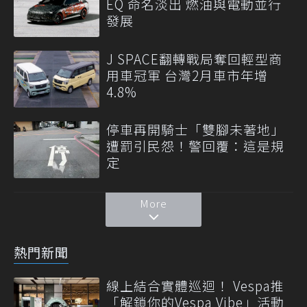
EQ 命名淡出 燃油與電動並行
發展
J SPACE翻轉戰局奪回輕型商
用車冠軍 台灣2月車市年增
4.8%
停車再開騎士「雙腳未著地」
遭罰引民怨！警回覆：這是規
定
More
熱門新聞
線上結合實體巡迴！ Vespa推
「解鎖你的Vespa Vibe」活動