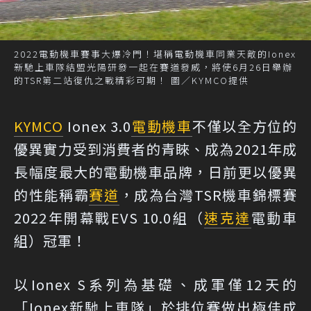
2022電動機車賽事大爆冷門！堪稱電動機車同業天敵的Ionex
新馳上車隊結盟光陽研發一起在賽道發威，將使6月26日舉辦
的TSR第二站復仇之戰精彩可期！ 圖／KYMCO提供
KYMCO
Ionex 3.0
電動機車
不僅以全方位的
優異實力受到消費者的青睞、成為2021年成
長幅度最大的電動機車品牌，日前更以優異
的性能稱霸
賽道
，成為台灣TSR機車錦標賽
2022年開幕戰EVS 10.0組（
速克達
電動車
組）冠軍！
以Ionex S系列為基礎、成軍僅12天的
「Ionex新馳上車隊」於排位賽做出極佳成