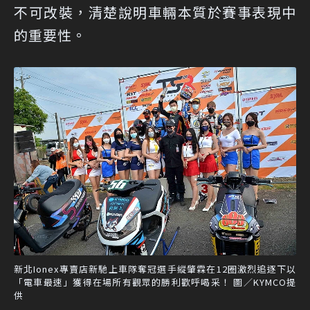
不可改裝，清楚說明車輛本質於賽事表現中
的重要性。
新北Ionex專賣店新馳上車隊奪冠選手縱肇霖在12圈激烈追逐下以
「電車最速」獲得在場所有觀眾的勝利歡呼喝采！ 圖／KYMCO提
供