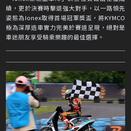
績，更於決賽時擊退強大對手，以一路領先
姿態為Ionex取得首場冠軍獎盃，將KYMCO
極為深厚造車實力完美於賽道呈現，絕對是
車迷朋友享受騎乘樂趣的最佳選擇。