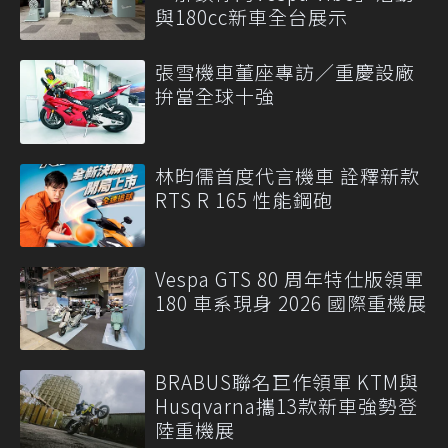
與180cc新車全台展示
張雪機車董座專訪／重慶設廠
拚當全球十強
林昀儒首度代言機車 詮釋新款
RTS R 165 性能鋼砲
Vespa GTS 80 周年特仕版領軍
180 車系現身 2026 國際重機展
BRABUS聯名巨作領軍 KTM與
Husqvarna攜13款新車強勢登
陸重機展