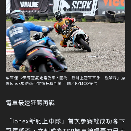
成軍僅12天奪冠氣走常勝軍 ! 圖為「新馳上冠軍車手 - 縱肇霖」操
駕Ionex狠勁毫不留情狂勝同業。 圖／KYMCO提供
電車最速狂勝再戰
「Ionex新馳上車隊」首次參賽就成功奪下
冠軍獎盃，立刻成為TSR機車錦標賽的最大