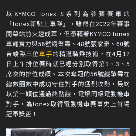
以KYMCO Ionex S系列為參賽賽車的
「Ionex新馳上車隊」，雖然在2022年賽事
開幕站前火速成軍，但憑藉著KYMCO Ionex
車輛實力與56號縱肇霖、48號張家豪、60號
曾竣臨三位
車手
的精湛騎乘技術，在4月17
日上午排位賽時就已經分別取得第1、3、5
席次的排位成績。本次奪冠的56號縱肇霖在
總數圈數中成功守住對手的猛烈攻勢，最終
以第一順位通過終點線，電爆同級電動機車
對手，為Ionex取得電動機車賽事史上首場
冠軍獎盃！