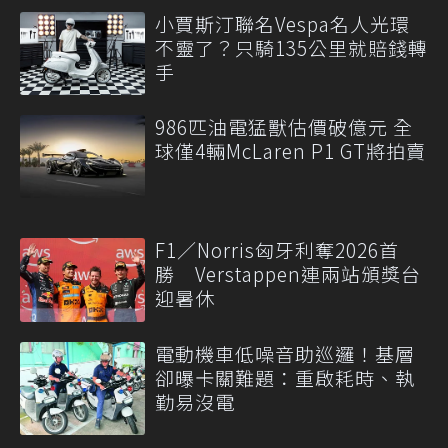
小賈斯汀聯名Vespa名人光環
不靈了？只騎135公里就賠錢轉
手
986匹油電猛獸估價破億元 全
球僅4輛McLaren P1 GT將拍賣
F1／Norris匈牙利奪2026首
勝 Verstappen連兩站頒獎台
迎暑休
電動機車低噪音助巡邏！基層
卻曝卡關難題：重啟耗時、執
勤易沒電