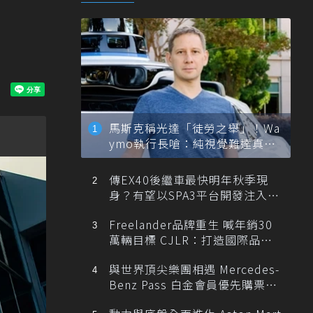
馬斯克稱光達「徒勞之舉」！Wa
ymo執行長嗆：純視覺難達真正
自動駕駛
傳EX40後繼車最快明年秋季現
身？有望以SPA3平台開發注入80
0V動力
Freelander品牌重生 喊年銷30
萬輛目標 CJLR：打造國際品牌
半數銷量來自全球！
與世界頂尖樂團相遇 Mercedes-
Benz Pass 白金會員優先購票維
也納愛樂