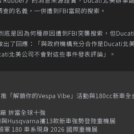
& Rubber》的消息來源證實，Ducati北美辦事
查的名義，一併遭到FBI當局的搜索。
到底是因為何種原因遭到FBI突襲搜索，但Ducat
此消息也做出了回應：「與政府機構充分合作是Ducati北
cati北美公司不會對這些事件發表評論」。
推「解鎖你的Vespa Vibe」活動與180cc新車全
廠 拚當全球十強
M與Husqvarna攜13款新車強勢登陸重機展
版領軍 180 車系現身 2026 國際重機展