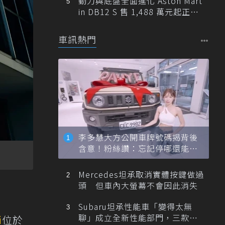
動力與底盤全面進化 Aston Mart
in DB12 S 售 1,488 萬元起正式
登台
車訊熱門
李多慧大方公開車牌號碼揭背後
含意！粉絲讚：忘記停哪還能幫
忙找車
Mercedes坦承取消實體按鍵做過
頭 但車內大螢幕不會因此消失
Subaru坦承性能車「變得太無
聊」成立全新性能部門，三款手
i
位於