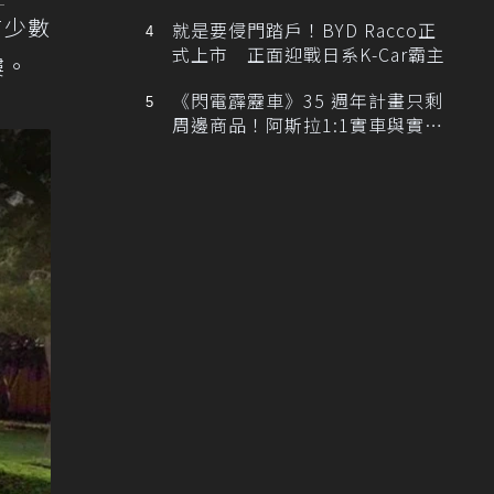
排跑車開發中！
有少數
就是要侵門踏戶！BYD Racco正
式上市 正面迎戰日系K-Car霸主
樓。
《閃電霹靂車》35 週年計畫只剩
周邊商品！阿斯拉1:1實車與實體
展覽雙雙喊卡