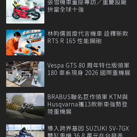
張雪機車董座專訪／重慶設廠
拚當全球十強
林昀儒首度代言機車 詮釋新款
RTS R 165 性能鋼砲
Vespa GTS 80 周年特仕版領軍
180 車系現身 2026 國際重機展
BRABUS聯名巨作領軍 KTM與
Husqvarna攜13款新車強勢登
陸重機展
導入跨界基因 SUZUKI SV-7GX
雙缸重機 36.8 萬元在台發表