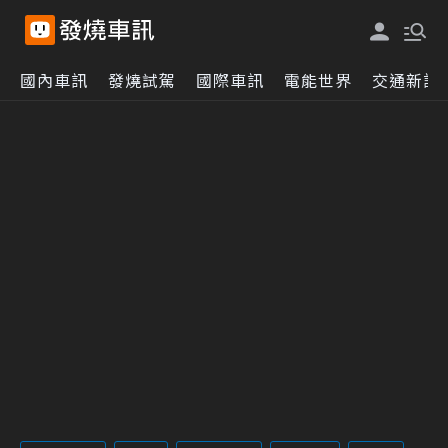
國內車訊
發燒試駕
國際車訊
電能世界
交通新訊