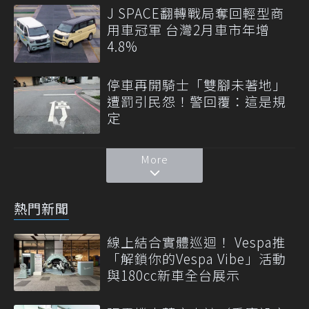
J SPACE翻轉戰局奪回輕型商
用車冠軍 台灣2月車市年增
4.8%
停車再開騎士「雙腳未著地」
遭罰引民怨！警回覆：這是規
定
More
熱門新聞
線上結合實體巡迴！ Vespa推
「解鎖你的Vespa Vibe」活動
與180cc新車全台展示