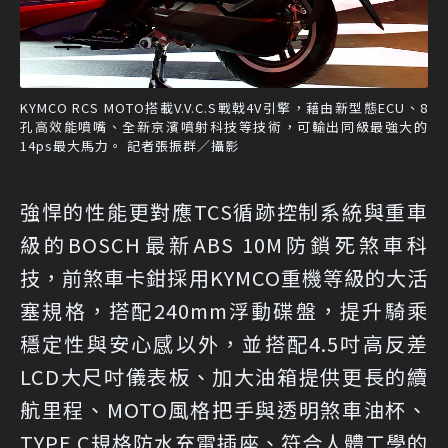
KYMCO RCS MOTO搭載V.V.C.S戰戟4V引擎，藉由新型態ECU、8
孔高效能噴嘴、全新京濱噴射科技等技術，可輸出同級最強大的
14ps最大馬力。 記者張振群／攝影
強悍的性能更對應TCS循跡控制系統與重車
級的BOSCH最新ABS 10M防鎖死煞車科
技，前煞車卡鉗採用KYMCO重機等級的大活
塞規格，搭配240mm浮動碟盤，提升騎乘
穩定性與安心感以外，並搭配4.5吋高反差
LCD大尺吋儀表板、加大油箱提供更長的續
航里程、MOTO風格把手與透明煞車油杯、
TYPE C規格防水充電插座、符合人體工學的