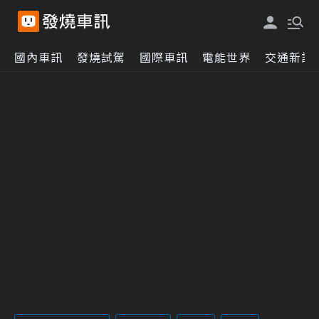
國內車訊
發燒試駕
國際車訊
電能世界
交通新訊