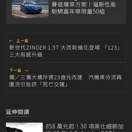
賽道購車方案！福斯性能
馳騁嘉年華限量50組
←
上一篇
新世代ZINGER 1.5T 大改款進化登場 「123」
三大有感升級
下一篇
→
獨／三鶯大橋斥資23億元改建 汽機車分流再
匯流引批評「死亡交匯」
延伸閱讀
858 萬元起！30 項黑化細節加