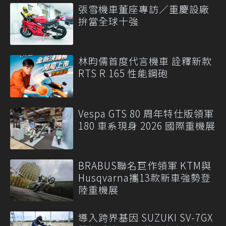
張雪機車董座專訪／重慶設廠
拚當全球十強
林昀儒首度代言機車 詮釋新款
RTS R 165 性能鋼砲
Vespa GTS 80 周年特仕版領軍
180 車系現身 2026 國際重機展
BRABUS聯名巨作領軍 KTM與
Husqvarna攜13款新車強勢登
陸重機展
導入跨界基因 SUZUKI SV-7GX