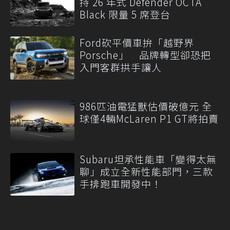
持 26 年式 Defender OCTA
Black 限量 5 席登台
Ford砍平價車拚「越野界
Porsche」 品牌轉型卻恐把
入門客群拱手讓人
986匹油電猛獸估價破億元 全
球僅4輛McLaren P1 GT將拍賣
Subaru坦承性能車「變得太無
聊」成立全新性能部門，三款
手排跑車開發中！