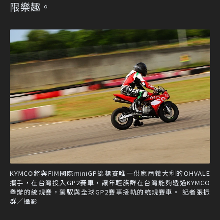
限樂趣。
KYMCO將與FIM國際miniGP錦標賽唯一供應商義大利的OHVALE
攜手，在台灣投入GP2賽車，讓年輕族群在台灣能夠透過KYMCO
舉辦的統規賽，駕馭與全球GP2賽事接軌的統規賽車。 記者張振
群／攝影