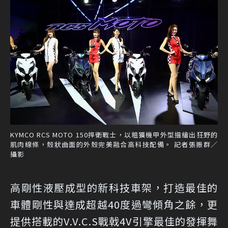
KYMCO RCS MOTO 150捍衛戰士，以粗獷機甲外型描繪出狂野的
肌肉線條，殼狀曲面的外殼完美融合高科技配備。 記者張振群／
攝影
高剛性液壓成型的新科技車架，打造最佳的
車體剛性與達成超越40度過彎傾角之餘，更
提供搭載的V.V.C.S戰戟4V引擎最佳的發揮舞