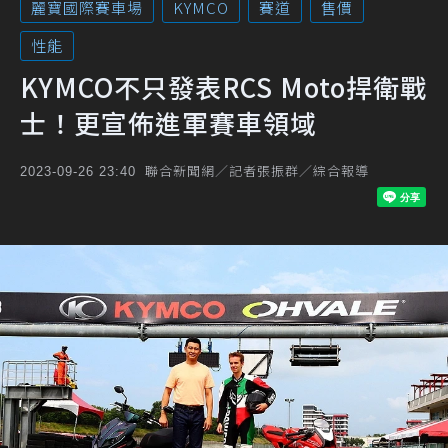
麗寶國際賽車場
KYMCO
賽道
售價
性能
KYMCO不只發表RCS Moto捍衛戰
士！更宣佈進軍賽車領域
聯合新聞網／記者張振群／綜合報導
2023-09-26 23:40