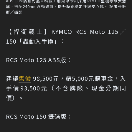
ABS 10M防鎖死煞車科技，前煞車卡鉗採用KYMCO重機等級大活
塞，搭配240mm浮動碟盤，提升騎乘穩定性與安心感。 記者張振
群／攝影
【捍衛戰士】KYMCO RCS Moto 125／
150「轟動入手價」：
RCS Moto 125 ABS版：
建議
售價
98,500元，贈5,000元購車金，入
手價93,500元（不含牌險、現金分期同
價）。
RCS Moto 150 雙碟版：