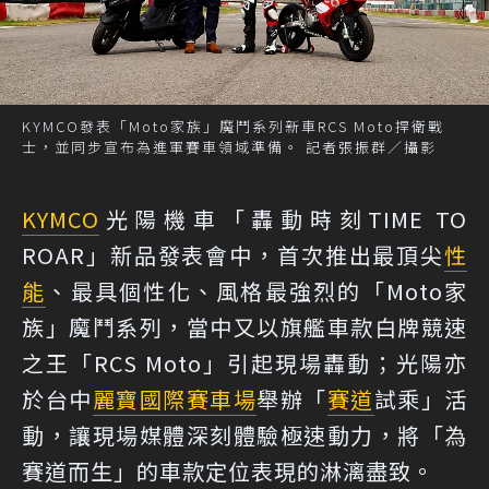
KYMCO發表「Moto家族」魔鬥系列新車RCS Moto捍衛戰
士，並同步宣布為進軍賽車領域準備。 記者張振群／攝影
KYMCO
光陽機車「轟動時刻TIME TO
ROAR」新品發表會中，首次推出最頂尖
性
能
、最具個性化、風格最強烈的「Moto家
族」魔鬥系列，當中又以旗艦車款白牌競速
之王「RCS Moto」引起現場轟動；光陽亦
於台中
麗寶國際賽車場
舉辦「
賽道
試乘」活
動，讓現場媒體深刻體驗極速動力，將「為
賽道而生」的車款定位表現的淋漓盡致。