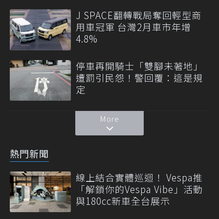
J SPACE翻轉戰局奪回輕型商
用車冠軍 台灣2月車市年增
4.8%
停車再開騎士「雙腳未著地」
遭罰引民怨！警回覆：這是規
定
More
熱門新聞
線上結合實體巡迴！ Vespa推
「解鎖你的Vespa Vibe」活動
與180cc新車全台展示