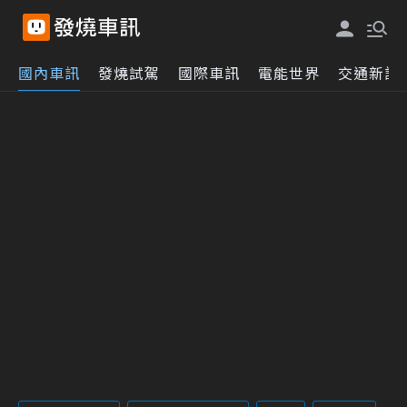
國內車訊
發燒試駕
國際車訊
電能世界
交通新訊