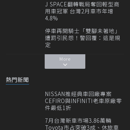
J SPACE翻轉戰局奪回輕型商
用車冠軍 台灣2月車市年增
4.8%
停車再開騎士「雙腳未著地」
遭罰引民怨！警回覆：這是規
定
More
熱門新聞
NISSAN推經典車回廠專案
CEFIRO與INFINITI老車原廠零
件最低1折
7月台灣新車市場3.86萬輛
Toyota市占突破3成、休旅車