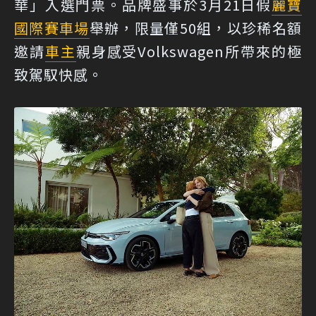
華」入選門票。品牌盛事於3月21日假
麗寶
國際賽車場
舉辦，限量僅50組，以珍稀名額
邀請
車主
親身感受Volkswagen所帶來的極
致駕馭快感。