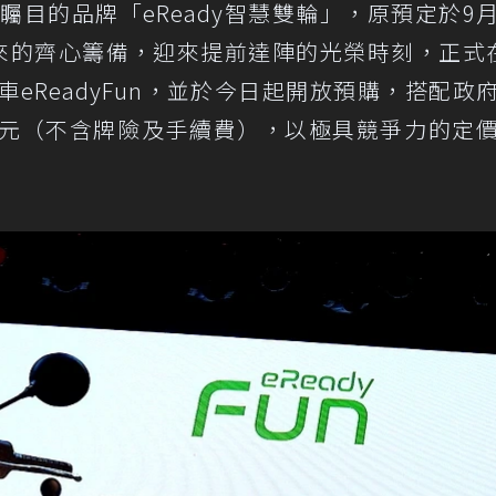
矚目的品牌「eReady智慧雙輪」，原預定於9
以來的齊心籌備，迎來提前達陣的光榮時刻，正式
車eReadyFun，並於今日起開放預購，搭配政
80元（不含牌險及手續費），以極具競爭力的定