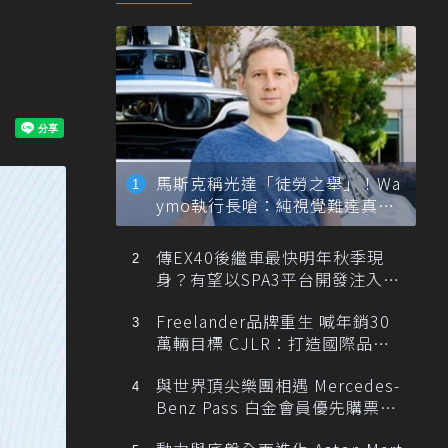
馬斯克稱光達「徒勞之舉」！Wa
ymo執行長嗆：純視覺難達真正
自動駕駛
傳EX40後繼車最快明年秋季現
身？有望以SPA3平台開發注入80
0V動力
Freelander品牌重生 喊年銷30
萬輛目標 CJLR：打造國際品牌
半數銷量來自全球！
與世界頂尖樂團相遇 Mercedes-
Benz Pass 白金會員優先購票維
也納愛樂