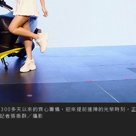
下300多天以來的齊心籌備，迎來提前達陣的光榮時刻，正
。 記者張振群／攝影