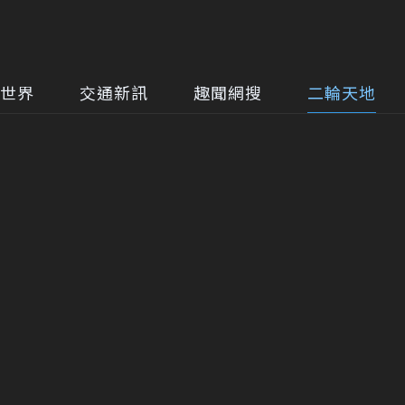
世界
交通新訊
趣聞網搜
二輪天地