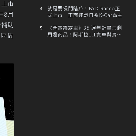
排跑車開發中！
月上市
就是要侵門踏戶！BYD Racco正
在8月
式上市 正面迎戰日系K-Car霸主
府補助
《閃電霹靂車》35 週年計畫只剩
周邊商品！阿斯拉1:1實車與實體
價區間
展覽雙雙喊卡