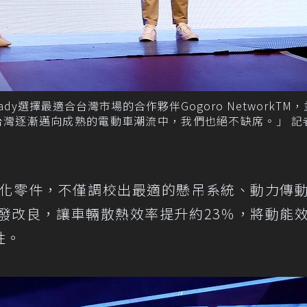
y選擇最適合台灣市場的合作夥伴Gogoro NetworkTM
台灣逐漸邁向成熟的電動車潮流中，我們也絕不缺席。」 記
達模組化零件，不僅調校出最適的懸吊系統、動力傳
發改良，讓車輛散熱效率提升約23％，將動能
性。