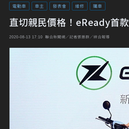
電動車
車主
發表會
維修
購車
直切親民價格！eReady首款
聯合新聞網／記者張振群／綜合報導
2020-08-13 17:10