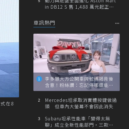
動力與底盤全面進化 Aston Mart
in DB12 S 售 1,488 萬元起正式
登台
車訊熱門
李多慧大方公開車牌號碼揭背後
含意！粉絲讚：忘記停哪還能幫
忙找車
Mercedes坦承取消實體按鍵做過
式在8
頭 但車內大螢幕不會因此消失
Subaru坦承性能車「變得太無
聊」成立全新性能部門，三款手