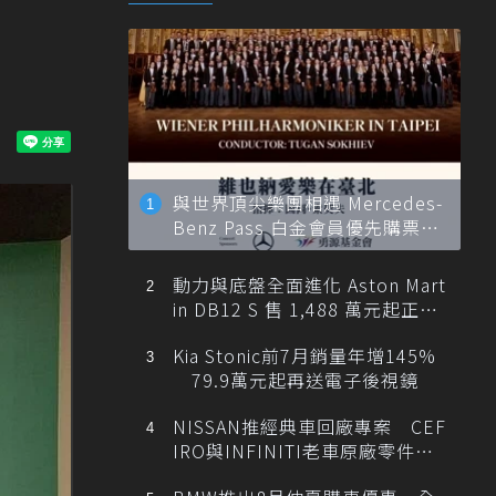
與世界頂尖樂團相遇 Mercedes-
Benz Pass 白金會員優先購票維
也納愛樂
動力與底盤全面進化 Aston Mart
in DB12 S 售 1,488 萬元起正式
登台
Kia Stonic前7月銷量年增145%
79.9萬元起再送電子後視鏡
NISSAN推經典車回廠專案 CEF
IRO與INFINITI老車原廠零件最
低1折