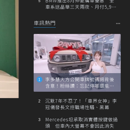
BMW推出8月仲夏購車優惠 全
車系送晶華三天兩夜、月付5,900
元起
車訊熱門
李多慧大方公開車牌號碼揭背後
含意！粉絲讚：忘記停哪還能幫
忙找車
沉默7年不忍了！「車界女神」李
冠儀發長文控職場性騷、黑幕
Mercedes坦承取消實體按鍵做過
頭 但車內大螢幕不會因此消失