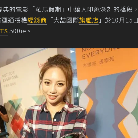
經典的電影「羅馬假期」中讓人印象深刻的橋段
古運通授權
經銷商
「大喆國際
旗艦店
」於10月15
TS
300ie。