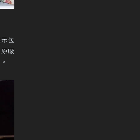
展示包
，原廠
圍。