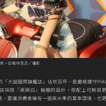
ie正式發表。記者林昱丞／攝影
「大喆國際旗艦店」佔地百坪，是嚴格遵守PIAG
店，全店採用「黑與白」極簡的設計，搭配上可輕易
格，要讓消費者擁有一個高水準的賞車環境，也