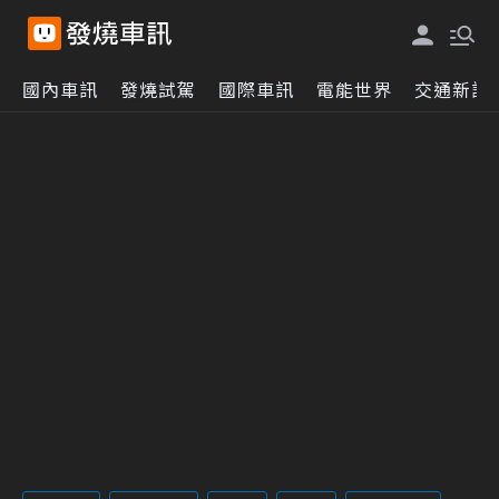
國內車訊
發燒試駕
國際車訊
電能世界
交通新訊