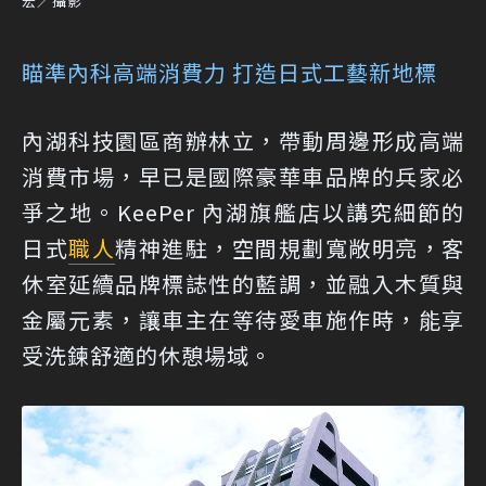
宏／攝影
瞄準內科高端消費力 打造日式工藝新地標
內湖科技園區商辦林立，帶動周邊形成高端
消費市場，早已是國際豪華車品牌的兵家必
爭之地。KeePer 內湖旗艦店以講究細節的
日式
職人
精神進駐，空間規劃寬敞明亮，客
休室延續品牌標誌性的藍調，並融入木質與
金屬元素，讓車主在等待愛車施作時，能享
受洗鍊舒適的休憩場域。