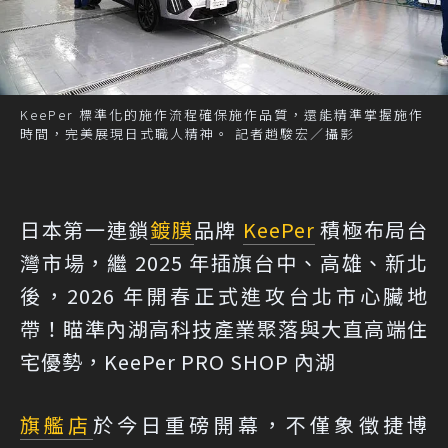
KeePer 標準化的施作流程確保施作品質，還能精準掌握施作
時間，完美展現日式職人精神。 記者趙駿宏／攝影
日本第一連鎖
鍍膜
品牌
KeePer
積極布局台
灣市場，繼 2025 年插旗台中、高雄、新北
後，2026 年開春正式進攻台北市心臟地
帶！瞄準內湖高科技產業聚落與大直高端住
宅優勢，KeePer PRO SHOP 內湖
旗艦店
於今日重磅開幕，不僅象徵捷博