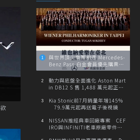
與世界頂尖樂團相遇 Mercedes-
Benz Pass 白金會員優先購票維
也納愛樂
動力與底盤全面進化 Aston Mart
in DB12 S 售 1,488 萬元起正式
登台
Kia Stonic前7月銷量年增145%
79.9萬元起再送電子後視鏡
之欲
NISSAN推經典車回廠專案 CEF
IRO與INFINITI老車原廠零件最
低1折