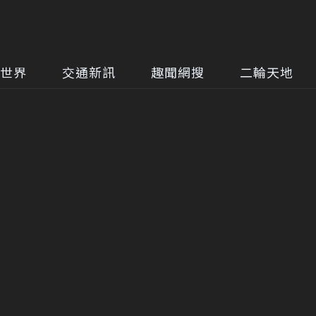
世界
交通新訊
趣聞網搜
二輪天地