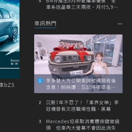
BMW推出8月仲夏購車優惠 全
車系送晶華三天兩夜、月付5,900
元起
車訊熱門
李多慧大方公開車牌號碼揭背後
車bZ3
含意！粉絲讚：忘記停哪還能幫
忙找車
沉默7年不忍了！「車界女神」李
冠儀發長文控職場性騷、黑幕
Mercedes坦承取消實體按鍵做過
頭 但車內大螢幕不會因此消失