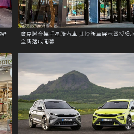
越野
寶嘉聯合攜手星聯汽車 北投新車展示暨授權
全新落成開幕