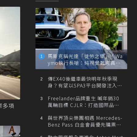
馬斯克稱光達「徒勞之舉」！Wa
ymo執行長嗆：純視覺難達真正
自動駕駛
傳EX40後繼車最快明年秋季現
身？有望以SPA3平台開發注入80
0V動力
Freelander品牌重生 喊年銷30
萬輛目標 CJLR：打造國際品牌
國際多項
半數銷量來自全球！
與世界頂尖樂團相遇 Mercedes-
Benz Pass 白金會員優先購票維
也納愛樂