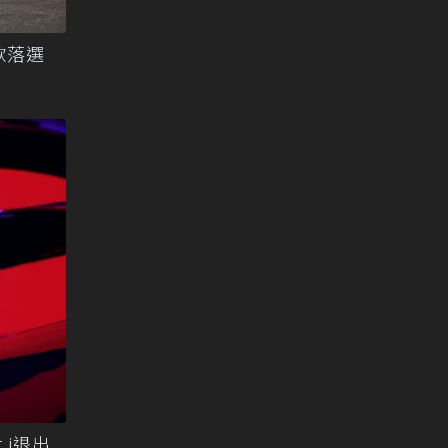
款落選
t i退出