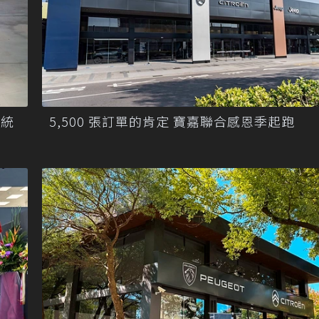
正統
5,500 張訂單的肯定 寶嘉聯合感恩季起跑