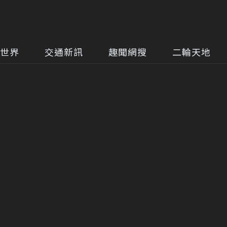
世界
交通新訊
趣聞網搜
二輪天地