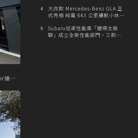
大改款 Mercedes-Benz GLA 正
式亮相 純電 643 公里續航小休
旅！
Subaru坦承性能車「變得太無
聊」成立全新性能部門，三款手
排跑車開發中！
幕
ior搶先