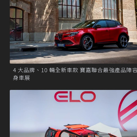
4 大品牌、10 輛全新車款 寶嘉聯合最強產品陣
身車展