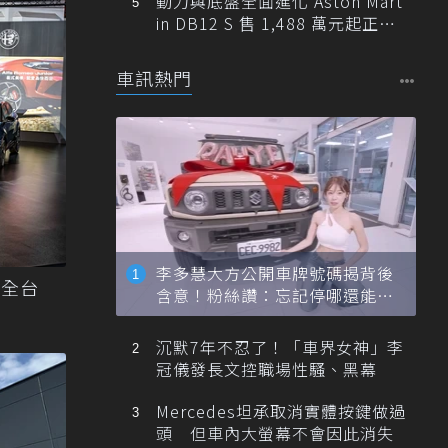
動力與底盤全面進化 Aston Mart
in DB12 S 售 1,488 萬元起正式
登台
車訊熱門
李多慧大方公開車牌號碼揭背後
車全台
含意！粉絲讚：忘記停哪還能幫
忙找車
沉默7年不忍了！「車界女神」李
冠儀發長文控職場性騷、黑幕
Mercedes坦承取消實體按鍵做過
頭 但車內大螢幕不會因此消失