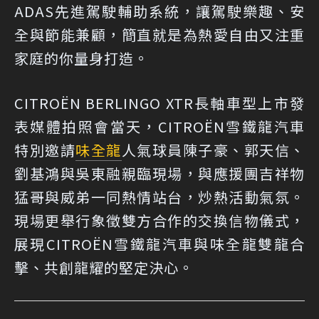
ADAS先進駕駛輔助系統，讓駕駛樂趣、安
全與節能兼顧，簡直就是為熱愛自由又注重
家庭的你量身打造。
CITROËN BERLINGO XTR長軸車型上市發
表媒體拍照會當天，CITROËN雪鐵龍汽車
特別邀請
味全龍
人氣球員陳子豪、郭天信、
劉基鴻與吳東融親臨現場，與應援團吉祥物
猛哥與威弟一同熱情站台，炒熱活動氣氛。
現場更舉行象徵雙方合作的交換信物儀式，
展現CITROËN雪鐵龍汽車與味全龍雙龍合
擊、共創龍耀的堅定決心。