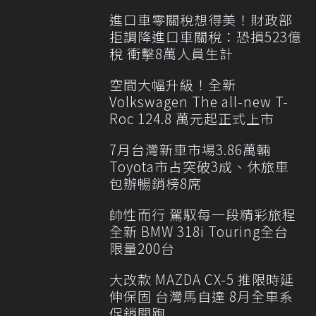
進口車零關稅想得美！財政部
拒調降進口車關稅：恐損523億
稅 衝擊8萬人員生計
空間大幅升級！全新
Volkswagen The all-new T-
Roc 124.8 萬元起正式上市
7月台灣新車市場3.86萬輛
Toyota市占突破3成、休旅車
包辦暢銷榜8席
帥性而行 駕馭每一段精彩旅程
全新 BMW 318i Touring全台
限量200台
大改款 MAZDA CX-5 推限時延
伸保固 台灣馬自達 8月全車系
促銷開跑