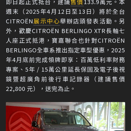
即日起正式抵台，建議
售價
133.9萬元。本
週末（2025年4月12日至13日）將於全台
CITROËN
展示中心
舉辦店頭發表活動。另
外，歡慶CITROËN BERLINGO XTR長軸七
人座正式抵港，寶嘉聯合也針對CITROËN
BERLINGO全車系推出指定車型優惠，2025
年4月底前完成領牌即享：百萬低利率財務
專案、5年 / 15萬公里延長保固及電子後視
鏡暨超廣角前後行車記錄器（建議售價
22,800 元），送完為止。