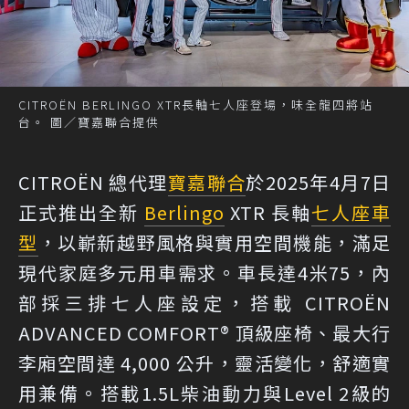
CITROËN BERLINGO XTR長軸七人座登場，味全龍四將站
台。 圖／寶嘉聯合提供
CITROËN 總代理
寶嘉聯合
於2025年4月7日
正式推出全新
Berlingo
XTR 長軸
七人座
車
型
，以嶄新越野風格與實用空間機能，滿足
現代家庭多元用車需求。車長達4米75，內
部採三排七人座設定，搭載 CITROËN
ADVANCED COMFORT® 頂級座椅、最大行
李廂空間達 4,000 公升，靈活變化，舒適實
用兼備。搭載1.5L柴油動力與Level 2級的