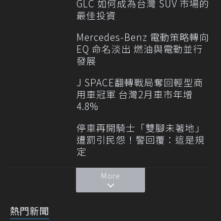
GLC 如何成為台灣 SUV 市場的
最佳投資
Mercedes-Benz 電動策略轉向
EQ 命名淡出 燃油與電動並行
發展
J SPACE翻轉戰局奪回輕型商
用車冠軍 台灣2月車市年增
4.8%
停車再開騎士「雙腳未著地」
遭罰引民怨！警回覆：這是規
定
More
熱門新聞