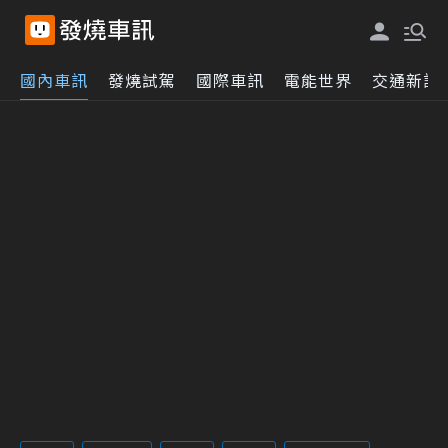
國內車訊
發燒試駕
國際車訊
電能世界
交通新訊