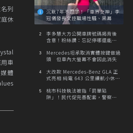
段並名列
沉默7年不忍了！「車界女神」李
冠儀發長文控職場性騷、黑幕
家庭休
李多慧大方公開車牌號碼揭背後
含意！粉絲讚：忘記停哪還能幫
忙找車
stal
Mercedes坦承取消實體按鍵做過
頭 但車內大螢幕不會因此消失
家庭用車
大改款 Mercedes-Benz GLA 正
車媒體
式亮相 純電 643 公里續航小休
ues
旅！
桃市科技執法被指「罰單陷
阱」！民代促完善配套，警察局
提數據回應