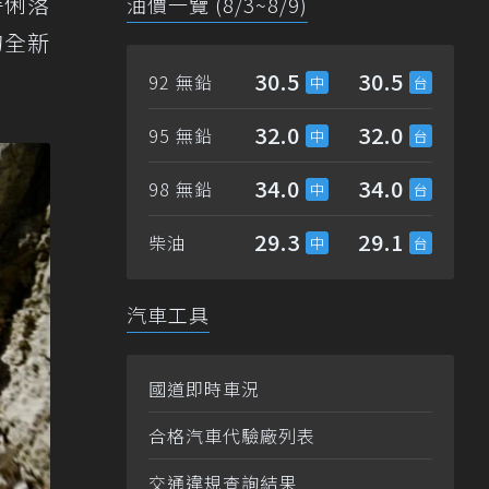
持俐落
油價一覽 (8/3~8/9)
的全新
30.5
30.5
92 無鉛
32.0
32.0
95 無鉛
34.0
34.0
98 無鉛
29.3
29.1
柴油
汽車工具
國道即時車況
合格汽車代驗廠列表
交通違規查詢結果