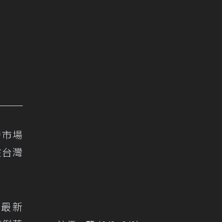
發市場
在台灣
團最新