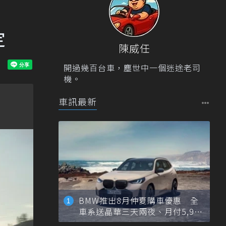
定
陳威任
開過幾百台車，塵世中一個迷途老司
機。
車訊最新
BMW推出8月仲夏購車優惠 全
車系送晶華三天兩夜、月付5,900
元起