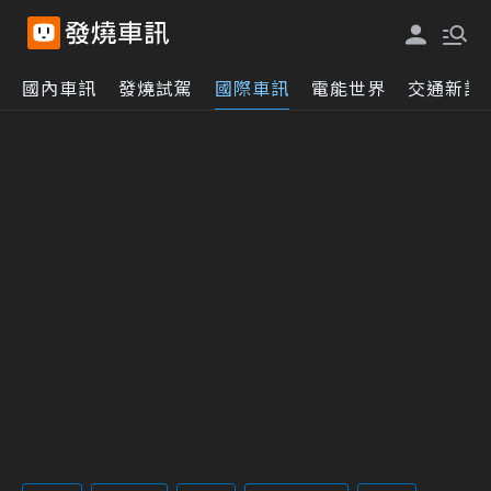
國內車訊
發燒試駕
國際車訊
電能世界
交通新訊