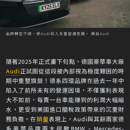
品牌轉型不順，使Audi陷入多重營運危機。 摘自Audi
隨著2025年正式畫下句點，德國豪華車大廠
Audi
正試圖從這段被內部視為極度艱困的時
期中重整旗鼓！德系四環品牌在過去一年中
陷入了前所未有的營運困境，不僅獲利表現
大不如前，每賣一台車能賺到的利潤大幅縮
水，更受到美國進口關稅政策帶來的沉重財
務負擔。在
銷量
表現上，Audi與其餘兩家德
系豪華品牌兩大宿敵BMW、Mercedes-