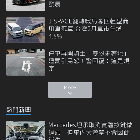
發展
J SPACE翻轉戰局奪回輕型商
用車冠軍 台灣2月車市年增
4.8%
停車再開騎士「雙腳未著地」
遭罰引民怨！警回覆：這是規
定
More
熱門新聞
Mercedes坦承取消實體按鍵做
過頭 但車內大螢幕不會因此
消失