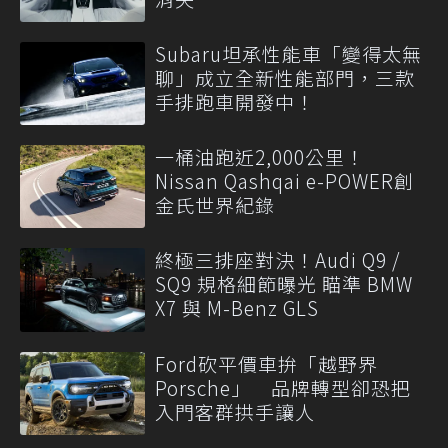
Subaru坦承性能車「變得太無
聊」成立全新性能部門，三款
手排跑車開發中！
一桶油跑近2,000公里！
Nissan Qashqai e-POWER創
金氏世界紀錄
終極三排座對決！Audi Q9 /
SQ9 規格細節曝光 瞄準 BMW
X7 與 M-Benz GLS
Ford砍平價車拚「越野界
Porsche」 品牌轉型卻恐把
入門客群拱手讓人