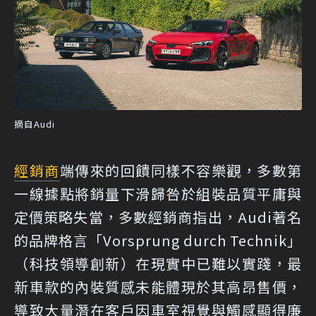
摘自Audi
經銷商
端傳來的回饋同樣不容樂觀，多數第
一線據點將銷量下滑歸咎於組裝品質平庸與
定價策略失當，多數經銷商指出，Audi著名
的品牌格言「Vorsprung durch Technik」
（科技領導創新）在現實中已難以實踐，最
新車款的內裝質感未能體現於其高昂售價，
導致大量潛在客戶因車室視覺與觸感顯得廉