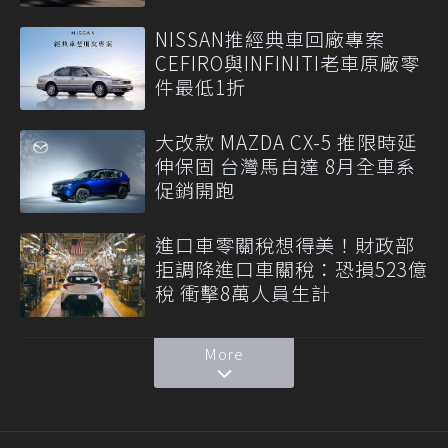
NISSAN推經典車回廠專案
CEFIRO與INFINITI老車原廠零
件最低1折
大改款 MAZDA CX-5 推限時延
伸保固 台灣馬自達 8月全車系
促銷開跑
進口車零關稅想得美！財政部
拒調降進口車關稅：恐損523億
稅 衝擊8萬人員生計
More