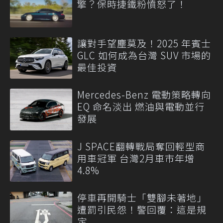
擎？保時捷鐵粉憤怒了！
讓對手望塵莫及！2025 年賓士
GLC 如何成為台灣 SUV 市場的
最佳投資
Mercedes-Benz 電動策略轉向
EQ 命名淡出 燃油與電動並行
發展
J SPACE翻轉戰局奪回輕型商
用車冠軍 台灣2月車市年增
4.8%
停車再開騎士「雙腳未著地」
遭罰引民怨！警回覆：這是規
定