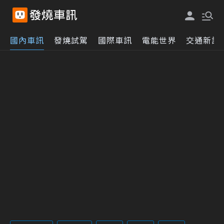
國內車訊
發燒試駕
國際車訊
電能世界
交通新訊