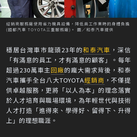
經銷商服務廠使用省力機具設備，降低員工作業時的身體負擔
(國都汽車 TOYOTA三重服務廠)。 圖／和泰汽車提供
穩居台灣車市龍頭23年的
和泰汽車
，深信
「有滿意的員工，才有滿意的顧客」。每年
超過230萬車主
回廠
的龐大需求背後，和泰
汽車攜手全台八大TOYOTA
經銷商
，不僅提
供卓越服務，更將「以人為本」的理念落實
於人才培育與職場環境，為年輕世代與技術
人才打造「進得來、學得好、留得下、升得
上」的理想職涯。