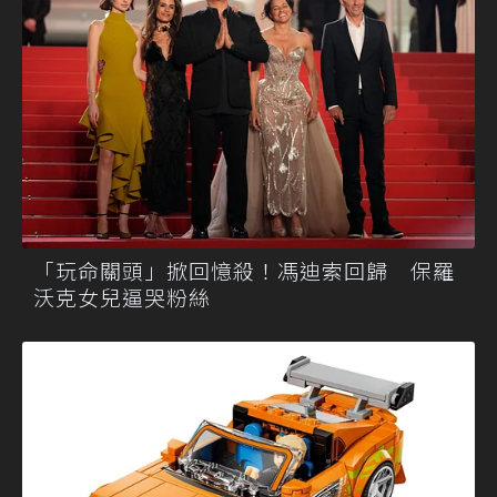
「玩命關頭」掀回憶殺！馮迪索回歸 保羅
沃克女兒逼哭粉絲