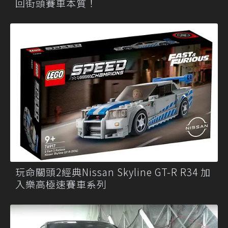
回街頭賽車本質！
玩命關頭2經典Nissan Skyline GT-R R34 加
入樂高極速賽車系列