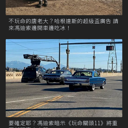
不玩命的唐老大？哈根達斯的超級盃廣告 請
來馮迪索邊開車邊吃冰！
要確定耶？馮迪索暗示《玩命關頭11》將重