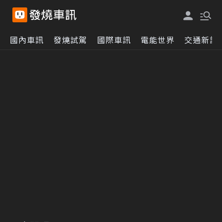
國內車訊
發燒試駕
國際車訊
電能世界
交通新訊