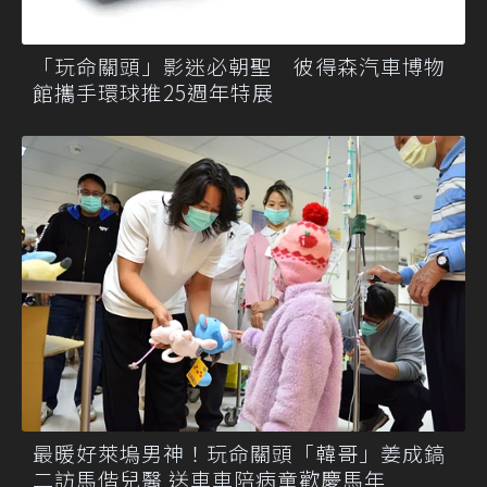
「玩命關頭」影迷必朝聖 彼得森汽車博物
館攜手環球推25週年特展
最暖好萊塢男神！玩命關頭「韓哥」姜成鎬
二訪馬偕兒醫 送車車陪病童歡慶馬年