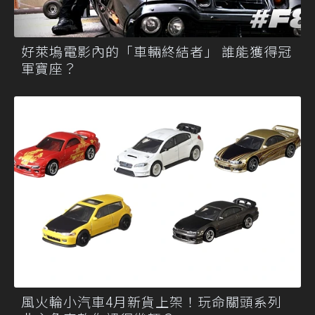
好萊塢電影內的「車輛終結者」 誰能獲得冠
軍寶座？
風火輪小汽車4月新貨上架！玩命關頭系列