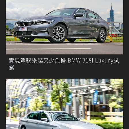
實現駕馭樂趣又少負擔 BMW 318i Luxury試
駕