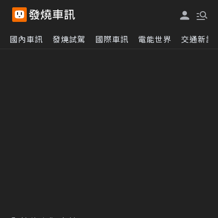
國內車訊
發燒試駕
國際車訊
電能世界
交通新訊