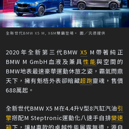
全新世代BMW X5 M, X6M雙霸登場。 圖／汎德提供
2020年全新第三代BMW
X5
M帶著純正
BMW M GmbH血液及兼具
性能
與空間的
BMW地表最速豪華運動休旅之姿，霸氣問鼎
天下，擁有魁梧外表卻暗藏
超跑
靈魂，售價
688萬起。
全新世代BMW X5 M在4.4升V型8汽缸汽油
引
擎
搭配M Steptronic運動化八速手自排
變速
箱
下，讓M車款的卓越性能展露無遺，源自