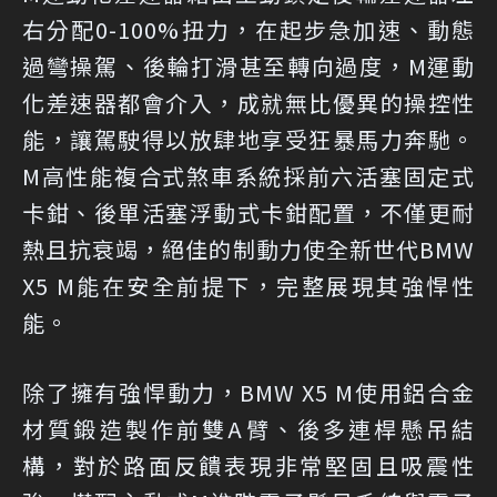
右分配0-100%扭力，在起步急加速、動態
過彎操駕、後輪打滑甚至轉向過度，M運動
化差速器都會介入，成就無比優異的操控性
能，讓駕駛得以放肆地享受狂暴馬力奔馳。
M高性能複合式煞車系統採前六活塞固定式
卡鉗、後單活塞浮動式卡鉗配置，不僅更耐
熱且抗衰竭，絕佳的制動力使全新世代BMW
X5 M能在安全前提下，完整展現其強悍性
能。
除了擁有強悍動力，BMW X5 M使用鋁合金
材質鍛造製作前雙A臂、後多連桿懸吊結
構，對於路面反饋表現非常堅固且吸震性