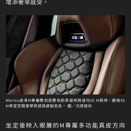
增添奢華感受。
Merino皮革M專屬雙前座雙色跑車座椅與發光X5 M銘牌，顯現X5
M車室空間豪華質感與運動氣息。 圖／汎德提供
坐定後映入眼簾的M專屬多功能真皮方向