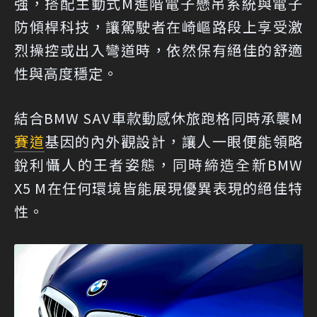
強，搭配主動式M進階電子懸吊系統與電子
防傾桿科技，讓駕駛者在崎嶇路段上享受激
烈操控或出入彎道時，依然保有絕佳的舒適
性與高度穩定。
結合BMW SAV車款動感休旅跑格同時承襲M
賽道
基因的內外觀設計，讓人一眼便能領略
銳利懾人的王者姿態，同時締造全新BMW
X5 M在任何環境皆能展現優異表現的絕佳特
性。