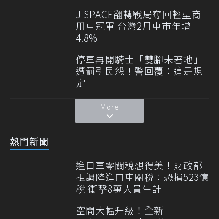
J SPACE翻轉戰局奪回輕型商
用車冠軍 台灣2月車市年增
4.8%
停車再開騎士「雙腳未著地」
遭罰引民怨！警回覆：這是規
定
More
熱門新聞
進口車零關稅想得美！財政部
拒調降進口車關稅：恐損523億
稅 衝擊8萬人員生計
空間大幅升級！全新