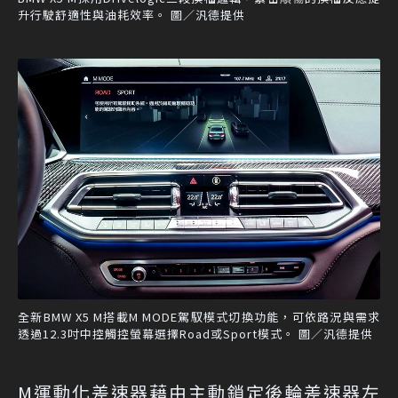
升行駛舒適性與油耗效率。 圖／汎德提供
全新BMW X5 M搭載M MODE駕馭模式切換功能，可依路況與需求
透過12.3吋中控觸控螢幕選擇Road或Sport模式。 圖／汎德提供
M運動化差速器藉由主動鎖定後輪差速器左