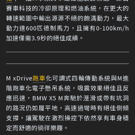
賽車科技的冷卻原理和燃油系統，在更大的
轉速範圍中輸出源源不絕的飽滿動力，最大
動力達600匹德制馬力，且擁有0-100km/h
加速僅需3.9秒的絕佳成績。
M xDrive
跑車
化可調式四輪傳動系統與M進
階跑車化電子懸吊系統，吸震效果絕佳且反
應迅速，BMW X5 M奔馳於溼滑或帶有坑洞
的路況仍如履平地，高速過彎時有絕佳側傾
支撐，讓駕駛在激烈操控下依然享有車身穩
定而舒適的徜徉樂趣。