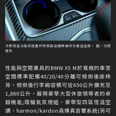
冷熱恆溫功能前座置杯架將飲品隨時維持在最佳溫度。 圖／汎德
提供
性能與空間兼具的BMW X5 M於寬敞的車室
空間標準配備40/20/40分離可傾倒後座椅
背，傾倒後行李廂容積可從650公升擴充至
1,860公升，展現豪華大型休旅領導者的卓
越機能;環艙氣氛燈組、豪華型四區恆溫空
調、harmon/kardon高傳真音響系統(另可