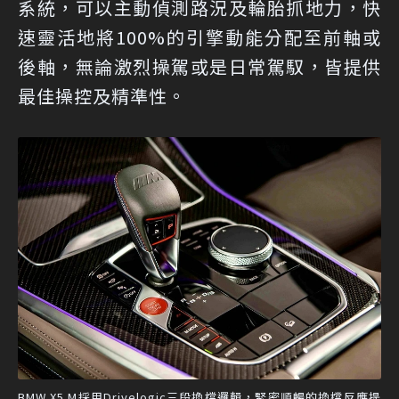
系統，可以主動偵測路況及輪胎抓地力，快
速靈活地將100%的引擎動能分配至前軸或
後軸，無論激烈操駕或是日常駕馭，皆提供
最佳操控及精準性。
BMW X5 M採用Drivelogic三段換檔邏輯，緊密順暢的換檔反應提