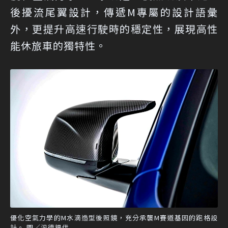
後擾流尾翼設計，傳遞M專屬的設計語彙
外，更提升高速行駛時的穩定性，展現高性
能休旅車的獨特性。
優化空氣力學的M水滴造型後照鏡，充分承襲M賽道基因的跑格設
計。 圖／汎德提供