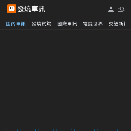
國內車訊
發燒試駕
國際車訊
電能世界
交通新訊