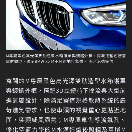
M專屬黑色高光澤雙肋造型水箱護罩與鍍鉻外框，搭載湛藍色智慧
雷射頭燈，顯示BMW X5 M不凡的地位象徵。 圖／汎德提供
寬闊的M專屬黑色高光澤雙肋造型水箱護罩
與鍍鉻外框，搭配3D立體前下擾流與大型前
進氣壩設計，除滿足賽道規格散熱系統的嚴
苛進氣需求，也使車頭的視覺重心更貼近地
面，突顯威風霸氣；M專屬車側導流氣孔、
優化空氣力學的M水滴造型後照鏡及車尾M