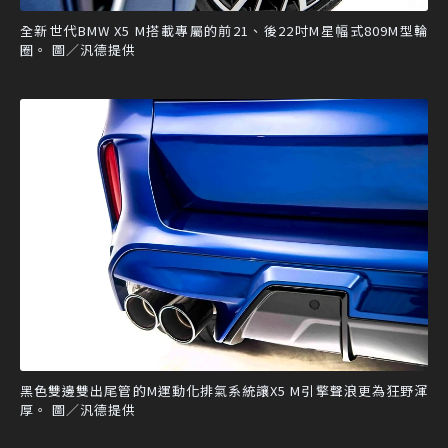
全新世代BMW X5 M搭載專屬的前21、後22吋M星幅式809M型輪
圈。 圖／汎德提供
黑色雙邊雙出尾管的M運動化排氣系統讓X5 M引擎聲浪更為狂野渾
厚。 圖／汎德提供