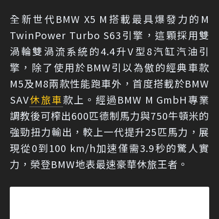
全新世代BMW X5 M搭載最具爆發力的M
TwinPower Turbo S63引擎，這顆採用雙
渦輪雙渦流系統的4.4升V型8汽缸汽油引
擎，除了使用於BMW引以為傲的經典車款
M5及M8兩款性能跑車外，首度搭載於BMW
SAV
休旅車
款上。經過BMW M GmbH專業
調教後可榨出600匹德制馬力與750牛頓米的
強勁扭力輸出，較上一代提升25匹馬力，展
現從0到100 km/h加速僅需3.9秒的驚人實
力，榮登BMW地表最速豪華休旅王者。