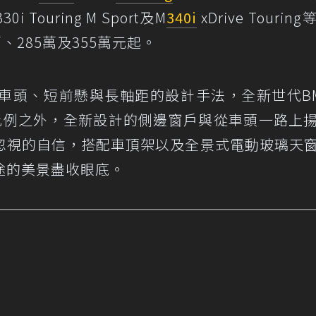
30i Touring M Sport及M
340i
xDrive Tourin
、285萬及355萬元起。
長車頭、短前懸與長軸距的設計手法，全新世代BM
車身比例之外，全新設計的側邊窗戶與從車頭一路上
忽視的自信，搭配車頂架以及全景式電動玻璃天
途的美景盡收眼底。