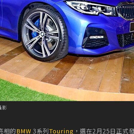
攝影
亮相的
BMW
3系列
Touring
，選在2月25日正式