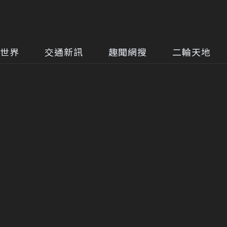
世界
交通新訊
趣聞網搜
二輪天地