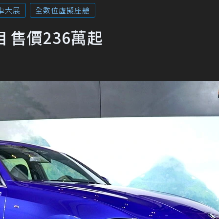
車大展
全數位虛擬座艙
相 售價236萬起