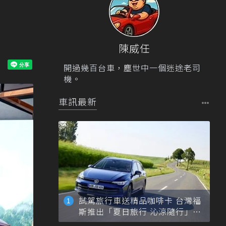
陳威任
開過幾百台車，塵世中一個迷途老司
機。
車訊最新
試駕旅行車送精品咖啡卡 台灣福
斯推出「夏日旅行 沁涼隨行」活
動