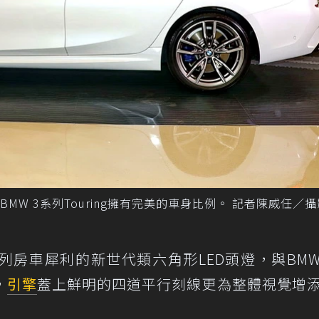
W 3系列Touring擁有完美的車身比例。 記者陳威任／攝
系列房車犀利的新世代類六角形LED頭燈，與BM
，
引擎
蓋上鮮明的四道平行刻線更為整體視覺增