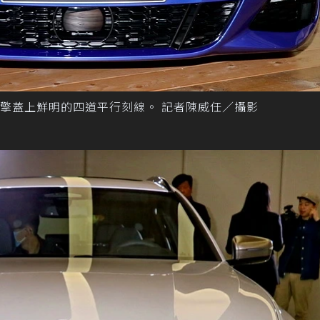
擎蓋上鮮明的四道平行刻線。 記者陳威任／攝影