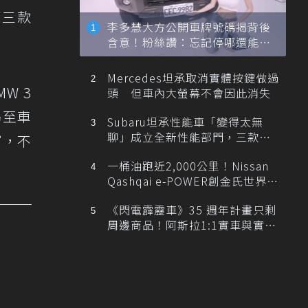
g等三款
李多慧大方公開車牌號碼揭背後
含意！粉絲讚：忘記停哪還能幫
忙找車
Mercedes坦承取消實體按鍵做過
W 3
頭 但車內大螢幕不會因此消失
揚至車
Subaru坦承性能車「變得太無
聊」成立全新性能部門，三款手
窗，不
排跑車開發中！
一桶油跑近2,000公里！Nissan
Qashqai e-POWER創金氏世界紀
錄
《閃電霹靂車》35 週年計畫只剩
周邊商品！阿斯拉1:1實車與實體
展覽雙雙喊卡