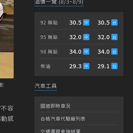
油價一覽 (8/3~8/9)
30.5
30.5
92 無鉛
32.0
32.0
95 無鉛
34.0
34.0
98 無鉛
29.3
29.1
柴油
影
汽車工具
國道即時車況
W不容
添動感
合格汽車代驗廠列表
交通違規查詢結果