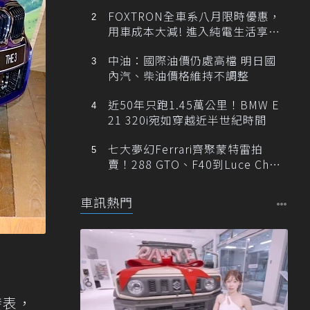
FOXTRON全車系八月限時優惠，
用車成本大減! 進入純電生活享
「零稅金＋零保養」新時代
中油：國際油價仍處高檔 明日國
內汽、柴油價格維持不調整
近50年只跑1.45萬公里！BMW E
21 320i宛如穿越近半世紀時間
七大夢幻Ferrari齊聚蒙特雷拍
賣！288 GTO、F40到Luce Cha
ssis 0一次登場
車訊熱門
發表，