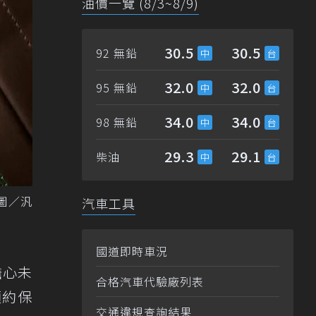
油價一覽 (8/3~8/9)
30.5
30.5
92 無鉛
32.0
32.0
95 無鉛
34.0
34.0
98 無鉛
29.3
29.1
柴油
 圖／汎
汽車工具
國道即時車況
須擔心未
合格汽車代驗廠列表
預約保
交通違規查詢結果