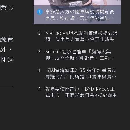
同悉心
李多慧大方公開車牌號碼揭背後
含意！粉絲讚：忘記停哪還能幫
忙找車
Mercedes坦承取消實體按鍵做過
項免費
頭 但車內大螢幕不會因此消失
此外，
Subaru坦承性能車「變得太無
聊」成立全新性能部門，三款手
NI經
排跑車開發中！
《閃電霹靂車》35 週年計畫只剩
周邊商品！阿斯拉1:1實車與實體
展覽雙雙喊卡
就是要侵門踏戶！BYD Racco正
式上市 正面迎戰日系K-Car霸主