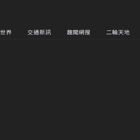
世界
交通新訊
趣聞網搜
二輪天地