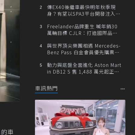
傳EX40後繼車最快明年秋季現
身？有望以SPA3平台開發注入80
0V動力
Freelander品牌重生 喊年銷30
萬輛目標 CJLR：打造國際品牌
半數銷量來自全球！
與世界頂尖樂團相遇 Mercedes-
Benz Pass 白金會員優先購票維
也納愛樂
動力與底盤全面進化 Aston Mart
in DB12 S 售 1,488 萬元起正式
登台
車訊熱門
準的車