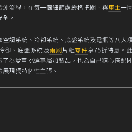
檢測流程，在每一個細節處嚴格把關、與
車主
一
安全。
即享空調系統、冷卻系統、底盤系統及電瓶等八大
冷卻、底盤系統及
雨刷
片組
零件
享75折特惠。
了為愛車挑選專屬加裝品，也為自己精心搭配MI
自信展現獨特個性主張。