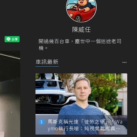
陳威任
開過幾百台車，塵世中一個迷途老司
機。
車訊最新
馬斯克稱光達「徒勞之舉」！Wa
ymo執行長嗆：純視覺難達真正
自動駕駛