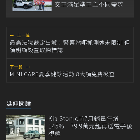
交車滿足準車主不同需求
←
上一篇
最高法院裁定出爐！警察站哪抓測速未限制 但
須明顯設置取締標誌
下一篇
→
MINI CARE夏季健診活動 8大項免費檢查
延伸閱讀
Kia Stonic前7月銷量年增
145% 79.9萬元起再送電子後
視鏡