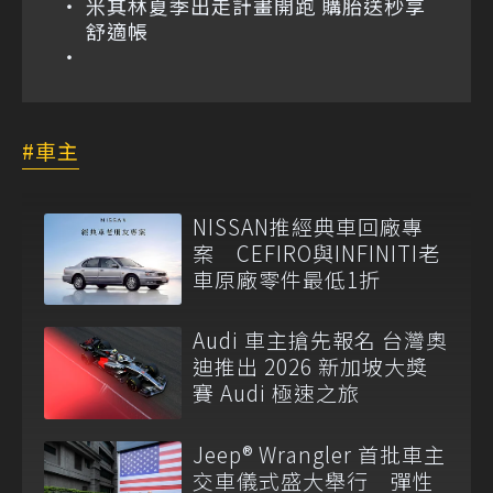
米其林夏季出走計畫開跑 購胎送秒享
舒適帳
車主
NISSAN推經典車回廠專
案 CEFIRO與INFINITI老
車原廠零件最低1折
Audi 車主搶先報名 台灣奧
迪推出 2026 新加坡大獎
賽 Audi 極速之旅
Jeep® Wrangler 首批車主
交車儀式盛大舉行 彈性