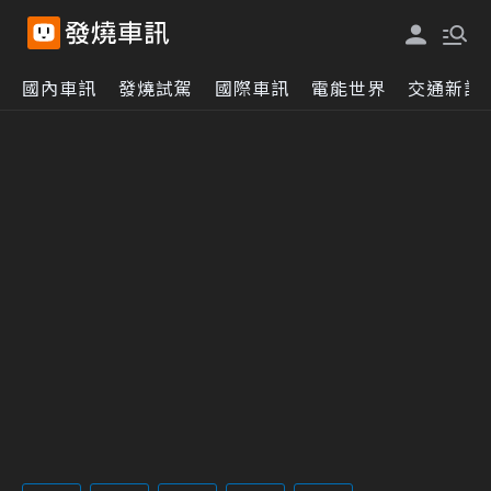
國內車訊
發燒試駕
國際車訊
電能世界
交通新訊