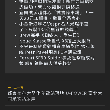
鋸斷測速照相桿洩憤！新竹男辯鋸樹
遭破功，警方依毀損罪嫌移送
宜蘭礁溪超佛心「誠實停車場」！一
天20元無柵欄，繳費全憑良心
小賈斯汀聯名Vespa名人光環不靈
了？只騎135公里就賠錢轉手
BMW攜手《蜘蛛人：重生日》
Neue Klasse新世代iX3躍上大銀幕
不只是總統還斜槓賽車攝影師 捷克總
統 Petr Pavel現身F1場邊掌鏡
Ferrari SF90 Spider事故撞擊斷成兩
截 網紅駕駛命大僅受輕傷
←
上一篇
都會核心大型化充電站落地 U-POWER 臺北大
同承德站啟用