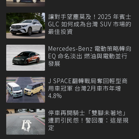
讓對手望塵莫及！2025 年賓士
GLC 如何成為台灣 SUV 市場的
最佳投資
Mercedes-Benz 電動策略轉向
EQ 命名淡出 燃油與電動並行
發展
J SPACE翻轉戰局奪回輕型商
用車冠軍 台灣2月車市年增
4.8%
停車再開騎士「雙腳未著地」
遭罰引民怨！警回覆：這是規
定