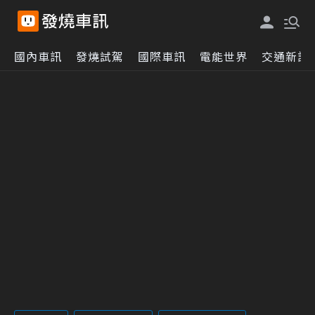
國內車訊
發燒試駕
國際車訊
電能世界
交通新訊