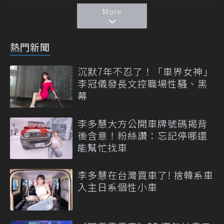
More
熱門新聞
沉默7年不忍了！「車界女神」
李冠儀發長文控職場性騷、黑
幕
李多慧大方公開車牌號碼揭背
後含意！粉絲讚：忘記停哪還
能幫忙找車
李多慧在台灣買車了! 捨韓系車
入主日系個性小車