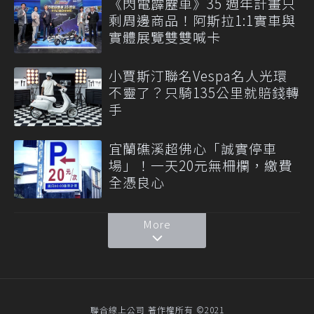
《閃電霹靂車》35 週年計畫只
剩周邊商品！阿斯拉1:1實車與
實體展覽雙雙喊卡
小賈斯汀聯名Vespa名人光環
不靈了？只騎135公里就賠錢轉
手
宜蘭礁溪超佛心「誠實停車
場」！一天20元無柵欄，繳費
全憑良心
More
聯合線上公司 著作權所有 ©2021