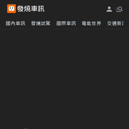
國內車訊
發燒試駕
國際車訊
電能世界
交通新訊