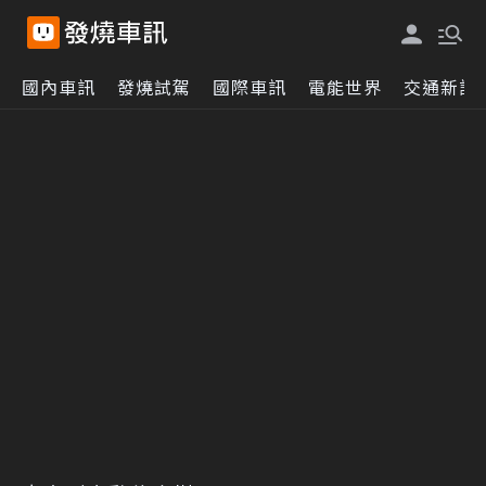
國內車訊
發燒試駕
國際車訊
電能世界
交通新訊