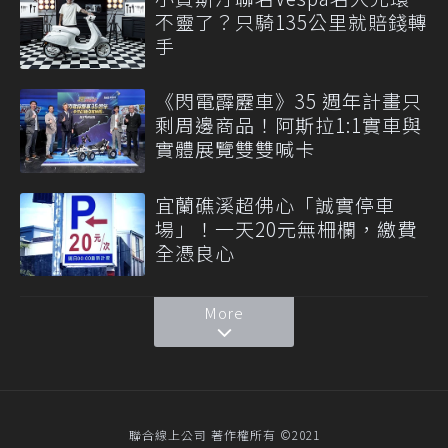
不靈了？只騎135公里就賠錢轉
手
《閃電霹靂車》35 週年計畫只
剩周邊商品！阿斯拉1:1實車與
實體展覽雙雙喊卡
宜蘭礁溪超佛心「誠實停車
場」！一天20元無柵欄，繳費
全憑良心
More
聯合線上公司 著作權所有 ©2021