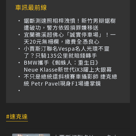
車訊最前線
鋸斷測速照相桿洩憤！新竹男辯鋸樹
遭破功，警方依毀損罪嫌移送
宜蘭礁溪超佛心「誠實停車場」！一
天20元無柵欄，繳費全憑良心
小賈斯汀聯名Vespa名人光環不靈
了？只騎135公里就賠錢轉手
BMW攜手《蜘蛛人：重生日》
Neue Klasse新世代iX3躍上大銀幕
不只是總統還斜槓賽車攝影師 捷克總
統 Petr Pavel現身F1場邊掌鏡
速克達