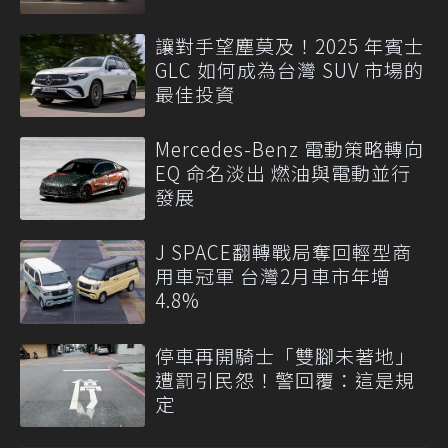
讓對手望塵莫及！2025 年賓士
GLC 如何成為台灣 SUV 市場的
最佳投資
Mercedes-Benz 電動策略轉向
EQ 命名淡出 燃油與電動並行
發展
J SPACE翻轉戰局奪回輕型商
用車冠軍 台灣2月車市年增
4.8%
停車再開騎士「雙腳未著地」
遭罰引民怨！警回覆：這是規
定