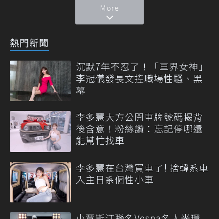
More
熱門新聞
沉默7年不忍了！「車界女神」
李冠儀發長文控職場性騷、黑
幕
李多慧大方公開車牌號碼揭背
後含意！粉絲讚：忘記停哪還
能幫忙找車
李多慧在台灣買車了! 捨韓系車
入主日系個性小車
小賈斯汀聯名Vespa名人光環