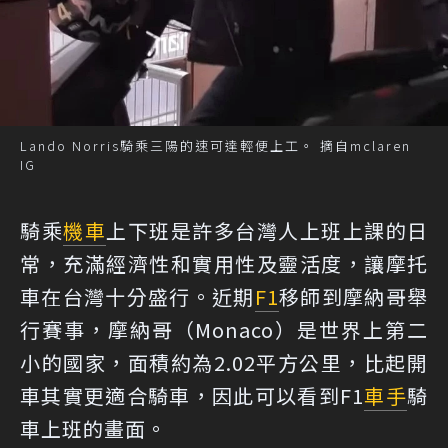
Lando Norris騎乘三陽的速可達輕便上工。 摘自mclaren
IG
騎乘
機車
上下班是許多台灣人上班上課的日
常，充滿經濟性和實用性及靈活度，讓摩托
車在台灣十分盛行。近期
F1
移師到摩納哥舉
行賽事，摩納哥（Monaco）是世界上第二
小的國家，面積約為2.02平方公里，比起開
車其實更適合騎車，因此可以看到F1
車手
騎
車上班的畫面。