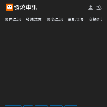
國內車訊
發燒試駕
國際車訊
電能世界
交通新訊