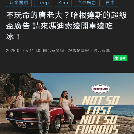
玩命關頭
Jeep
Ram
汽車廣告
貨車
不玩命的唐老大？哈根達斯的超級
盃廣告 請來馮迪索邊開車邊吃
冰！
聯合新聞網／記者趙駿宏／綜合報導
2025-02-05 11:40