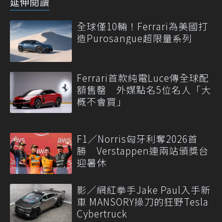
延伸閱讀
全球僅10輛！Ferrari為美國打
造Purosangue超限量系列
Ferrari首款純電Luce傳全球配
額售罄 外媒點名5位名人「大
概不會買」
F1／Norris匈牙利奪2026首
勝 Verstappen連兩站頒獎台
迎暑休
影／網紅拳手Jake Paul入手新
車 MANSORY操刀的狂野Tesla
Cybertruck