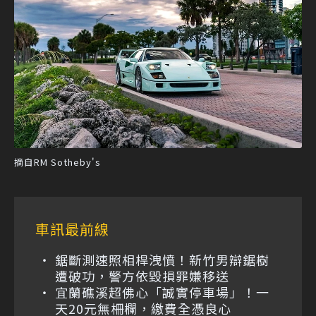
摘自RM Sotheby's
車訊最前線
鋸斷測速照相桿洩憤！新竹男辯鋸樹
遭破功，警方依毀損罪嫌移送
宜蘭礁溪超佛心「誠實停車場」！一
天20元無柵欄，繳費全憑良心