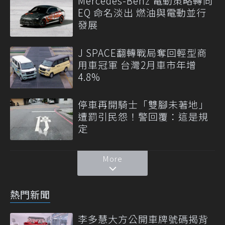
Mercedes-Benz 電動策略轉向
EQ 命名淡出 燃油與電動並行
發展
J SPACE翻轉戰局奪回輕型商
用車冠軍 台灣2月車市年增
4.8%
停車再開騎士「雙腳未著地」
遭罰引民怨！警回覆：這是規
定
More
熱門新聞
李多慧大方公開車牌號碼揭背