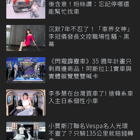
後含意！粉絲讚：忘記停哪還
能幫忙找車
沉默7年不忍了！「車界女神」
李冠儀發長文控職場性騷、黑
幕
《閃電霹靂車》35 週年計畫只
剩周邊商品！阿斯拉1:1實車與
實體展覽雙雙喊卡
李多慧在台灣買車了! 捨韓系車
入主日系個性小車
小賈斯汀聯名Vespa名人光環
不靈了？只騎135公里就賠錢轉